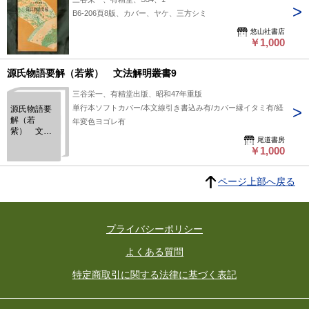
B6-206頁8版、カバー、ヤケ、三方シミ
悠山社書店
￥1,000
源氏物語要解（若紫） 文法解明叢書9
三谷栄一、有精堂出版、昭和47年重版
単行本ソフトカバー/本文線引き書込み有/カバー縁イタミ有/経
源氏物語要
解（若
年変色ヨゴレ有
紫） 文法
尾道書房
解明叢書9
￥1,000
ページ上部へ戻る
プライバシーポリシー
よくある質問
特定商取引に関する法律に基づく表記