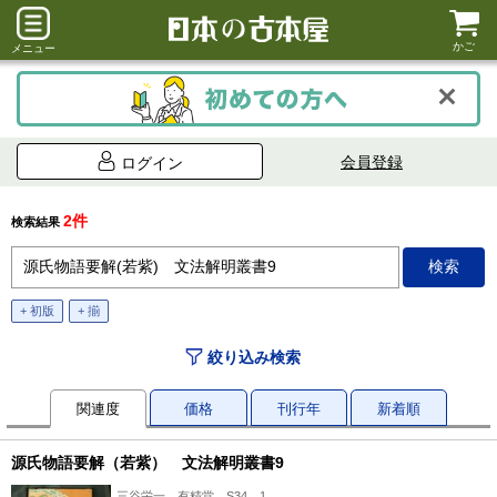
かご
メニュー
会員登録
ログイン
2件
検索結果
+ 初版
+ 揃
絞り込み検索
関連度
価格
刊行年
新着順
源氏物語要解（若紫） 文法解明叢書9
三谷栄一、有精堂、S34、1