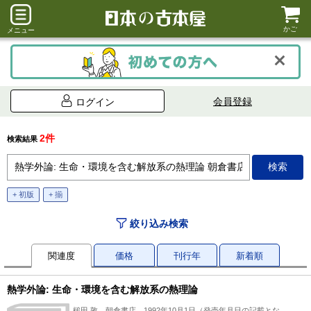
かご
メニュー
会員登録
ログイン
2件
検索結果
+ 初版
+ 揃
絞り込み検索
関連度
価格
刊行年
新着順
熱学外論: 生命・環境を含む解放系の熱理論
槌田 敦、朝倉書店、1992年10月1日（発売年月日の記載とな