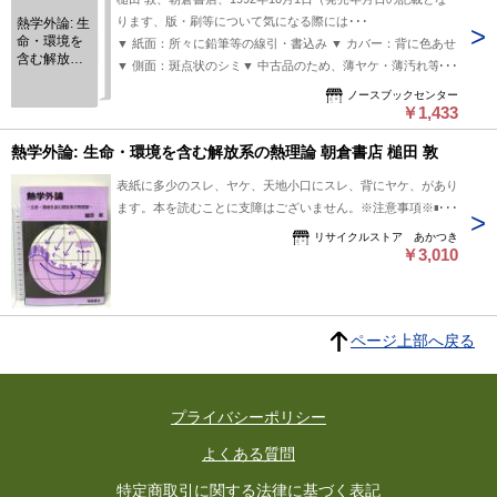
ります、版・刷等について気になる際には･･･
熱学外論: 生
命・環境を
▼ 紙面：所々に鉛筆等の線引・書込み ▼ カバー：背に色あせ
含む解放系
▼ 側面：斑点状のシミ▼ 中古品のため、薄ヤケ・薄汚れ等使
の熱理論
用感あり
ノースブックセンター
￥1,433
熱学外論: 生命・環境を含む解放系の熱理論 朝倉書店 槌田 敦
表紙に多少のスレ、ヤケ、天地小口にスレ、背にヤケ、があり
ます。本を読むことに支障はございません。※注意事項※■商
品・状態はコンディションガイドラインに基づき、判断・出品
リサイクルストア あかつき
されております。■付録等の付属品がある商品の場合、記載さ
￥3,010
れていない物は『付属なし』とご理解下さい。※
ページ上部へ戻る
プライバシーポリシー
よくある質問
特定商取引に関する法律に基づく表記