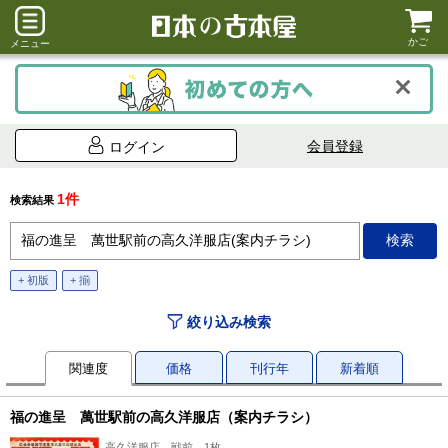
かご
メニュー
会員登録
ログイン
1件
検索結果
+ 初版
+ 揃
絞り込み検索
関連度
価格
刊行年
新着順
福の進呈 萬世駅前の高久洋服店（案内チラシ）
高久洋服店、戦前、1枚