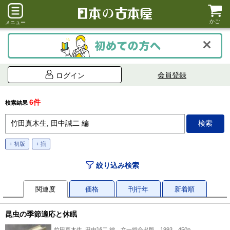
かご
メニュー
会員登録
ログイン
6件
検索結果
+ 初版
+ 揃
絞り込み検索
関連度
価格
刊行年
新着順
昆虫の季節適応と休眠
竹田真木生, 田中誠二 編、文一総合出版、1993、450p、