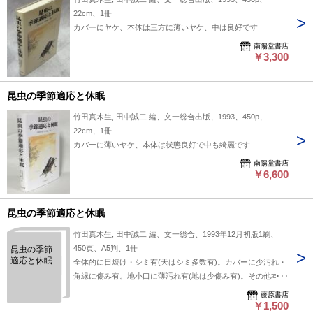
22cm、1冊
カバーにヤケ、本体は三方に薄いヤケ、中は良好です
南陽堂書店
￥3,300
昆虫の季節適応と休眠
竹田真木生, 田中誠二 編、文一総合出版、1993、450p、
22cm、1冊
カバーに薄いヤケ、本体は状態良好で中も綺麗です
南陽堂書店
￥6,600
昆虫の季節適応と休眠
竹田真木生, 田中誠二 編、文一総合、1993年12月初版1刷、
450頁、A5判、1冊
昆虫の季節
適応と休眠
全体的に日焼け・シミ有(天はシミ多数有)。カバーに少汚れ・
角縁に傷み有。地小口に薄汚れ有(地は少傷み有)。その他本文
は概ね良好です。
藤原書店
￥1,500