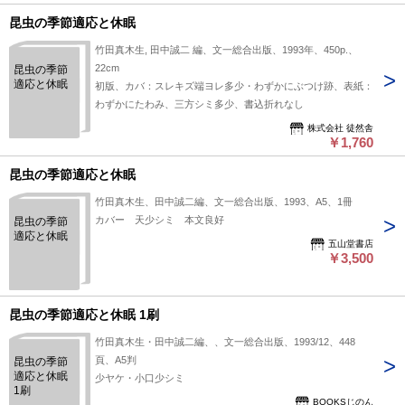
昆虫の季節適応と休眠
竹田真木生, 田中誠二 編、文一総合出版、1993年、450p.、
22cm
昆虫の季節
適応と休眠
初版、カバ：スレキズ端ヨレ多少・わずかにぶつけ跡、表紙：
わずかにたわみ、三方シミ多少、書込折れなし
株式会社 徒然舎
￥1,760
昆虫の季節適応と休眠
竹田真木生、田中誠二編、文一総合出版、1993、A5、1冊
カバー 天少シミ 本文良好
昆虫の季節
適応と休眠
五山堂書店
￥3,500
昆虫の季節適応と休眠 1刷
竹田真木生・田中誠二編、、文一総合出版、1993/12、448
頁、A5判
昆虫の季節
適応と休眠
少ヤケ・小口少シミ
1刷
BOOKSじのん