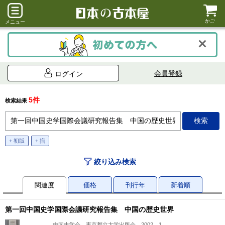
かご
メニュー
会員登録
ログイン
5件
検索結果
+ 初版
+ 揃
絞り込み検索
関連度
価格
刊行年
新着順
第一回中国史学国際会議研究報告集 中国の歴史世界
中国史学会、東京都立大学出版会、2002、1