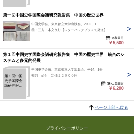
第1回中国史
学国際会議
研究報告集
第一回中国史学国際会議研究報告集 中国の歴史世界
中国史学会、東京都立大学出版会、2002、1
函・三方・本文良好【レターパックプラスで発送】
光和書房
￥5,500
第１回中国史学国際会議研究報告集 中国の歴史世界 統合のシ
ステムと多元的発展
中国史学会編、東京都立大学出版会、平14、1冊
菊判 函付 定価２２０００円
第１回中国
史学国際会
(株)山星書店
議研究報告
￥6,200
集 中国の
歴史世界
統合のシス
テムと多元
ページ上部へ戻る
的発展
プライバシーポリシー