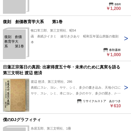
BBR
￥1,200
復刻 創価教育学大系 第1巻
牧口常三郎、第三文明社、昭54
函 表紙少イタミ 線引き少あり 昭和五年冨山房版の復刻
復刻 創価
教育学大
本
系 第1巻
春秋書林
￥1,000
日蓮正宗落日の真因: 出家得度五十年・未来のために真実を語る
第三文明社 渡辺 慈済
渡辺 慈済、第三文明社、286
表紙にスレ、ヨレ、ヤケ、シミ、多少の書き込み、天地小口に
ヤケ、スレ、シミ、本にヨレ、多少のヤケ、多少の開き、があ
ります。本を読むことに支障はございません。※注意事項※■
リサイクルストア あかつき
商品・状態はコンディションガイドラインに基づき、判断・出
￥610
品されております。■付録等の付属品がある商品の場合、記載
されていない物は『付属なし』とご理解下さい。※
僕のDJグラフィティ
糸居五郎、第三文明社、1冊