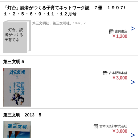
１９９８/５
－１１・１
「灯台」読者がつくる子育てネットワーク誌 ７冊 １９９７/
９９９/１月
１・２・５・６・９・１１・１２月号
号
第三文明社、第三文明社、1997、7
「灯台」読
吉田書店
者がつくる
￥1,200
子育てネッ
トワーク
誌 ７冊
１９９７/
１・２・
第三文明 5
５・６・
９・１１・
古本配達本舗
１２月号
￥3,000
第三文明 2013 5
古本倶楽部株式会社
￥3,000