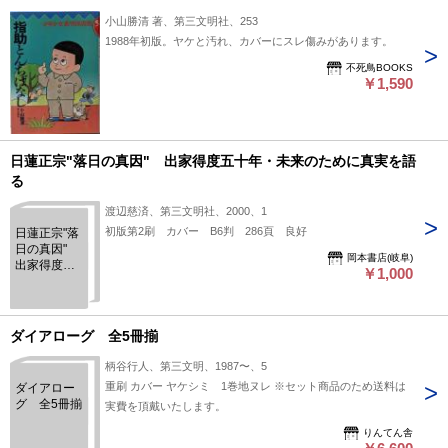
小山勝清 著、第三文明社、253
1988年初版。ヤケと汚れ、カバーにスレ傷みがあります。
不死鳥BOOKS
￥1,590
日蓮正宗"落日の真因" 出家得度五十年・未来のために真実を語
る
渡辺慈済、第三文明社、2000、1
初版第2刷 カバー B6判 286頁 良好
日蓮正宗"落
日の真因"
岡本書店(岐阜)
出家得度五
￥1,000
十年・未来
のために真
実を語る
ダイアローグ 全5冊揃
柄谷行人、第三文明、1987〜、5
重刷 カバー ヤケシミ 1巻地ヌレ ※セット商品のため送料は
ダイアロー
グ 全5冊揃
実費を頂戴いたします。
りんてん舎