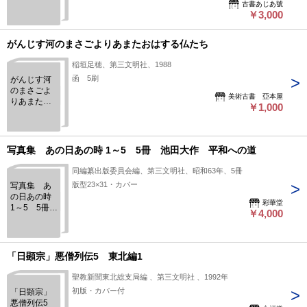
古書あじあ號
大作この一
￥3,000
年 vol.5
がんじす河のまさごよりあまたおはする仏たち
稲垣足穂、第三文明社、1988
函 5刷
がんじす河
のまさごよ
美術古書 亞本屋
りあまたお
￥1,000
はする仏た
ち
写真集 あの日あの時 1～5 5冊 池田大作 平和への道
同編纂出版委員会編、第三文明社、昭和63年、5冊
版型23×31・カバー
写真集 あ
の日あの時
彩華堂
1～5 5冊
￥4,000
池田大作
平和への道
「日顕宗」悪僧列伝5 東北編1
聖教新聞東北総支局編 、第三文明社 、1992年
初版・カバー付
「日顕宗」
悪僧列伝5