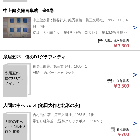
中上健次発言集成 全6巻
中上健次著 ; 柄谷行人, 絓秀実編、第三文明社、1995-1999、6
冊、6冊
初版 カバ薄ヤケ 第4巻・6巻小口天シミ 第1.3.5巻月報欠
古書の旭文堂書店
￥3,300
糸居五郎 僕のDJグラフィティ
糸居五郎著、第三文明社、1985、1
A5判 カバー・本体少ヤケ
糸居五郎
僕のDJグラ
山猫館書房
フィティ
￥3,500
人間の中へ vol.4 (池田大作と北米の友)
吉村元佑 著、第三文明社、1986.5、1冊
帯無し経年並 (送料クリックポスト：\185~)
人間の中へ
vol.4 (池田大
若江書店
作と北米の
￥700
友)