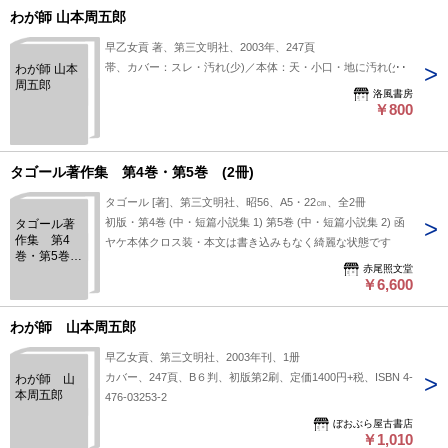
わが師 山本周五郎
早乙女貢 著、第三文明社、2003年、247頁
帯、カバー：スレ・汚れ(少)／本体：天・小口・地に汚れ(少)
わが師 山本
周五郎
洛風書房
￥800
タゴール著作集 第4巻・第5巻 (2冊)
タゴール [著]、第三文明社、昭56、A5・22㎝、全2冊
初版・第4巻 (中・短篇小説集 1) 第5巻 (中・短篇小説集 2) 函
タゴール著
作集 第4
ヤケ本体クロス装・本文は書き込みもなく綺麗な状態です
巻・第5巻
赤尾照文堂
(2冊)
￥6,600
わが師 山本周五郎
早乙女貢、第三文明社、2003年刊、1册
カバー、247頁、B６判、初版第2刷、定価1400円+税、ISBN 4-
わが師 山
本周五郎
476-03253-2
ぼおぶら屋古書店
￥1,010