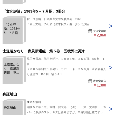
『文化評論』1963年5～７月揃、3冊分
秋山良照編、日本共産党中央委員会、1963
「第三文明」の幻影（佐木秋夫）他、少シミ少疲
『文化評
論』1963年
金沢文圃閣
5～７月揃、
￥2,860
3冊分
士道遙かなり 疾風新選組 第５巻 五稜郭に死す
早乙女貢著、第三文明社、２００５年、３５６頁、B６判、１
冊
士道遙かな
り 疾風新
２００５年初版１刷発行 カバー 帯 ３５６頁 著者署名入
選組 第５
り謹呈本 B６判 駒６４１
巻 五稜郭
に死す
浪月堂書店
￥1,300
身延離山
◆送料無料
昭和５２年５版。木村 健太郎 （著） 第三文明社 カ
身延離山
バーに多少のスレ、キズはありますが、中身状態は並です。