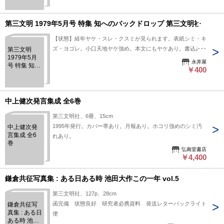
第三文明 1979年5月号 特集 知へのバックドロップ 第三文明社
【状態】経年ヤケ・スレ・クスミが見られます。表紙シミ・キ
ズ・ヨゴレ。小口天地ヤケ強め。本文にもヤケあり。書込み・
第三文明
1979年5月
線引など状態に見落としがありましたら、ご連絡をお願い致し
永井屋
号 特集 知へ
ます。
￥400
のバックド
ロップ 第三
文明社
中上健次発言集成 全6巻
第三文明社、6冊、15cm
1995年発行。カバー帯あり。月報あり。ホコリ強めのシミ汚
中上健次発
言集成 全6
れあり。
巻
弘南堂書店
￥4,400
鎌倉共征写真集 : ある日ある時 池田大作この一年 vol.5
第三文明社、127p、28cm
函完備 状態良好 研究者必携資料 発送レターパックライト
鎌倉共征写
真集 : ある日
便
ある時 池田