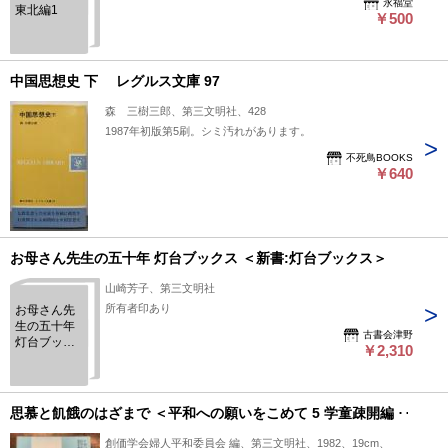
永福堂
東北編1
￥500
中国思想史 下 レグルス文庫 97
森 三樹三郎、第三文明社、428
1987年初版第5刷。シミ汚れがあります。
不死鳥BOOKS
￥640
お母さん先生の五十年 灯台ブックス ＜新書:灯台ブックス＞
山崎芳子、第三文明社
所有者印あり
お母さん先
生の五十年
古書会津野
灯台ブック
￥2,310
ス ＜新書:灯
台ブックス
＞
思慕と飢餓のはざまで ＜平和への願いをこめて 5 学童疎開編＞
創価学会婦人平和委員会 編、第三文明社、1982、19cm、