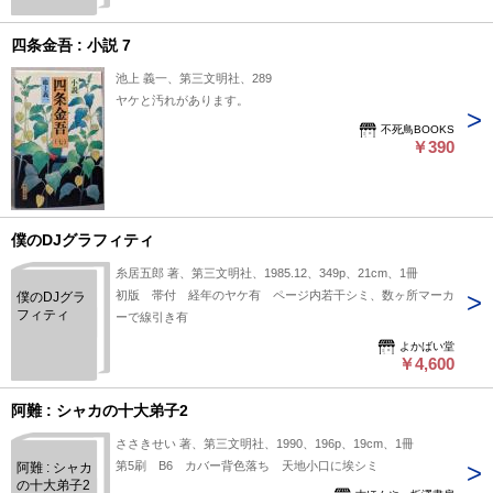
四条金吾 : 小説 7
池上 義一、第三文明社、289
ヤケと汚れがあります。
不死鳥BOOKS
￥390
僕のDJグラフィティ
糸居五郎 著、第三文明社、1985.12、349p、21cm、1冊
初版 帯付 経年のヤケ有 ページ内若干シミ、数ヶ所マーカ
僕のDJグラ
フィティ
ーで線引き有
よかばい堂
￥4,600
阿難 : シャカの十大弟子2
ささきせい 著、第三文明社、1990、196p、19cm、1冊
第5刷 B6 カバー背色落ち 天地小口に埃シミ
阿難 : シャカ
の十大弟子2