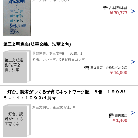
古本配達本舗
￥30,373
第三文明選集(法華玄義、法華文句)
菅野博史、第三文明社、2010、1
初版、カバー有、5巻背微ヨゴレ有
第三文明選
集(法華玄
澤口書店 巌松堂ビル支店
義、法華文
￥14,000
句)
「灯台」読者がつくる子育てネットワーク誌 ８冊 １９９８/
５－１１・１９９９/１月号
第三文明社、第三文明社、8
「灯台」読
吉田書店
者がつくる
￥1,400
子育てネッ
トワーク
誌 ８冊