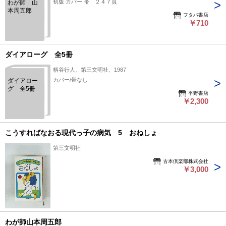
初版 カバー 帯 ２４７頁
わが師 山
本周五郎
フタバ書店
￥710
ダイアローグ 全5冊
柄谷行人、第三文明社、1987
カバー/帯なし
ダイアロー
グ 全5冊
平野書店
￥2,300
こうすればなおる現代っ子の病気 5 おねしょ
第三文明社
古本倶楽部株式会社
￥3,000
わが師山本周五郎