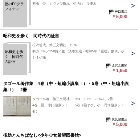
初版 帯 カヴァ少折れ 少汚れ 少傷み
僕のDJグラ
フィティ
矢口書店
￥5,000
昭和史を歩く－同時代の証言
松沢哲成、第三文明社、1976
初カバ帯／258頁／並、淡谷悠蔵－昭和5年『座標』創刊、少
昭和史を歩
く－同時代
シミ少痛
の証言
金沢文圃閣
￥1,650
タゴール著作集 4巻（中・短編小説集Ⅰ）・5巻（中・短編小説
集Ⅱ） 2冊
タゴール著、第三文明社、1981・1985、22.5㎝、2冊
4巻（函、小口極少シミ）・5巻（函ヤケ、小口汚れ極少シミ
有）
伏見屋書店
￥5,000
指助とんちばなし<少年少女希望図書館>