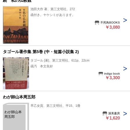
続 私の仏教観
池田大作 著、第三文明社、272
函付き。ヤケシミがあります。
不死鳥BOOKS
￥3,080
タゴール著作集 第5巻 (中・短篇小説集 2)
タゴール [著]、第三文明社、611p、22cm
函汚 本文良好
indigo book
￥3,300
わが師山本周五郎
早乙女貢、第三文明社、平15、1冊
わが師山本
渥美書房
周五郎
￥1,620