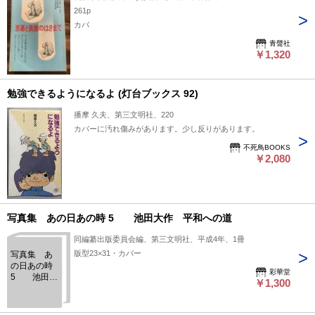
261p
カバ
青聲社
￥1,320
勉強できるようになるよ (灯台ブックス 92)
播摩 久夫、第三文明社、220
カバーに汚れ傷みがあります。少し反りがあります。
不死鳥BOOKS
￥2,080
写真集 あの日あの時 5 池田大作 平和への道
同編纂出版委員会編、第三文明社、平成4年、1冊
版型23×31・カバー
写真集 あ
の日あの時
彩華堂
5 池田大
￥1,300
作 平和へ
の道