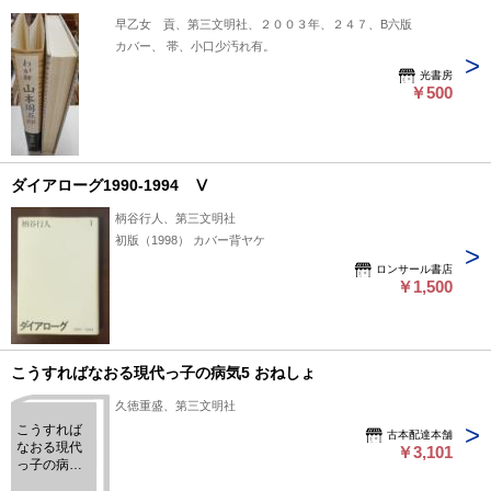
早乙女 貢、第三文明社、２００３年、２４７、B六版
カバー、 帯、小口少汚れ有。
光書房
￥500
ダイアローグ1990-1994 Ⅴ
柄谷行人、第三文明社
初版（1998） カバー背ヤケ
ロンサール書店
￥1,500
こうすればなおる現代っ子の病気5 おねしょ
久徳重盛、第三文明社
こうすれば
古本配達本舗
なおる現代
￥3,101
っ子の病気5
おねしょ