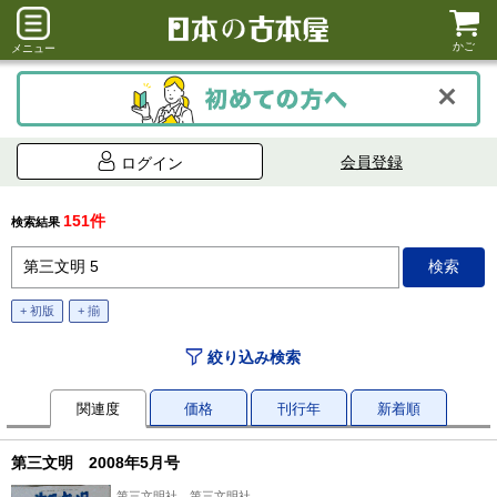
かご
メニュー
会員登録
ログイン
151件
検索結果
+ 初版
+ 揃
絞り込み検索
関連度
価格
刊行年
新着順
第三文明 2008年5月号
第三文明社、第三文明社