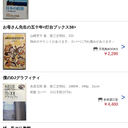
お母さん先生の五十年<灯台ブックス38>
山崎芳子 著、第三文明社、221
強めのヤケシミがあります。カバーに汚れ傷みがあります。
不死鳥BOOKS
￥2,290
僕のDJグラフィティ
糸居五郎 著、第三文明社、1985年、349p、21cm
初版 カバー 小口天部少汚れ
杉本梁江堂
￥4,400