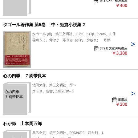
古ほんや 板澤書房
￥400
タゴール著作集 第5巻 中・短篇小説集 2
タゴール [著]、第三文明社、1985、611p、22cm、１冊
函薄シミ、背ヤケ 帯傷み（折れ、少破れ） 月報
(有) 舒文堂河島書店
￥3,300
心の四季 ７刷帯良本
池田大作、第三文明社、平５
２３８、新書、1812610−５
心の四季
７刷帯良本
奎書店
￥300
わが師 山本周五郎
早乙女貢、第三文明社、2003/6/22、四六判、1