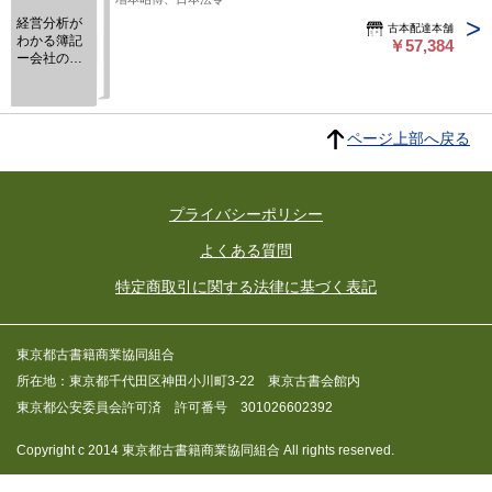
経営分析が
古本配達本舗
わかる簿記
￥57,384
ー会社の成
績をつかむ
ために
ページ上部へ戻る
プライバシーポリシー
よくある質問
特定商取引に関する法律に基づく表記
東京都古書籍商業協同組合
所在地：東京都千代田区神田小川町3-22 東京古書会館内
東京都公安委員会許可済 許可番号 301026602392
Copyright c 2014 東京都古書籍商業協同組合 All rights reserved.