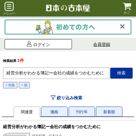
かご
メニュー
会員登録
ログイン
1件
検索結果
+ 初版
+ 揃
絞り込み検索
関連度
価格
刊行年
新着順
経営分析がわかる簿記ー会社の成績をつかむために
増本昭博、日本法令