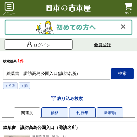
かご
メニュー
会員登録
ログイン
1件
検索結果
+ 初版
+ 揃
絞り込み検索
関連度
価格
刊行年
新着順
絵葉書 諏訪高島公園入口（諏訪名所）
日新堂発行、戦前、1枚