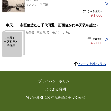
モノクロ 使用済
きさらぎ文庫
￥1,000
（奉天） 市区整然たる千代田通（正面遙かに奉天駅を望む）
絵葉書 裏面?し跡 モノクロ、1枚
（奉天）
永森書店
市区整然た
￥2,000
る千代田通
（正面遙か
に奉天駅を
望む）
ページ上部へ戻る
プライバシーポリシー
よくある質問
特定商取引に関する法律に基づく表記