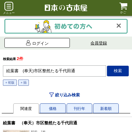
かご
メニュー
会員登録
ログイン
2件
検索結果
+ 初版
+ 揃
絞り込み検索
関連度
価格
刊行年
新着順
絵葉書 （奉天）市区整然たる千代田通
戦前、1枚