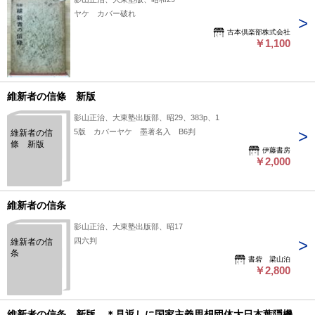
ヤケ カバー破れ
古本倶楽部株式会社
￥1,100
維新者の信條 新版
影山正治、大東塾出版部、昭29、383p、1
5版 カバーヤケ 墨著名入 B6判
維新者の信
條 新版
伊藤書房
￥2,000
維新者の信条
影山正治、大東塾出版部、昭17
四六判
維新者の信
条
書砦 梁山泊
￥2,800
維新者の信条 新版 ＊見返しに国家主義思想団体大日本葉隠機