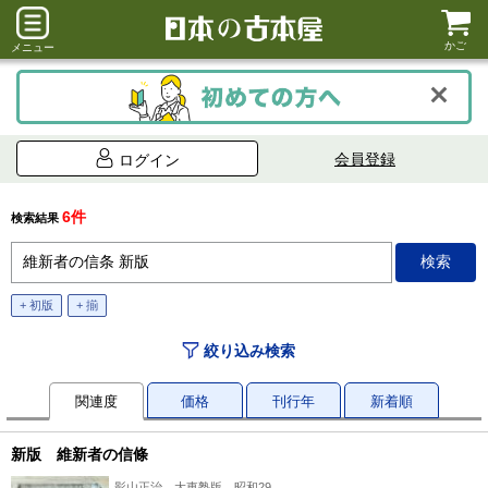
かご
メニュー
会員登録
ログイン
6件
検索結果
+ 初版
+ 揃
絞り込み検索
関連度
価格
刊行年
新着順
新版 維新者の信條
影山正治、大東塾版、昭和29