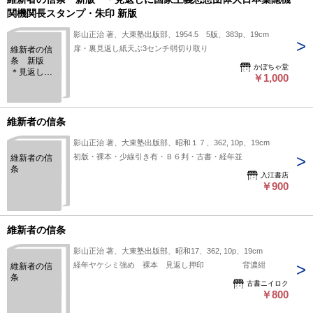
関機関長スタンプ・朱印 新版
影山正治 著、大東塾出版部、1954.5 5版、383p、19cm
扉・裏見返し紙天ぶ3センチ弱切り取り
維新者の信
条 新版
かぼちゃ堂
＊見返しに
￥1,000
国家主義思
想団体大日
本葉隠機関
機関長スタ
維新者の信条
ンプ・朱印
新版
影山正治 著、大東塾出版部、昭和１７、362, 10p、19cm
初版・裸本・少線引き有・Ｂ６判・古書・経年並
維新者の信
条
入江書店
￥900
維新者の信条
影山正治 著、大東塾出版部、昭和17、362, 10p、19cm
経年ヤケシミ強め 裸本 見返し押印 背濃紺
維新者の信
条
古書ニイロク
￥800