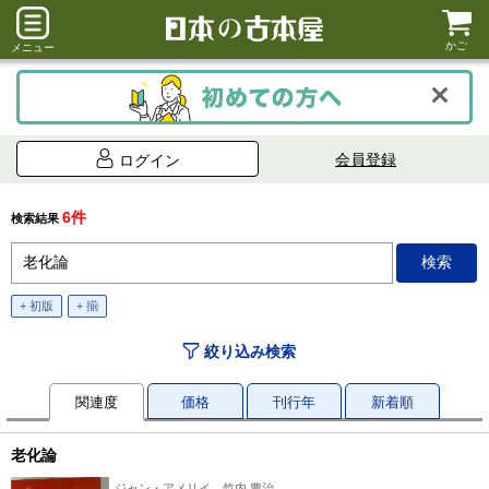
かご
メニュー
会員登録
ログイン
6件
検索結果
+ 初版
+ 揃
絞り込み検索
関連度
価格
刊行年
新着順
老化論
ジャン・アメリイ、竹内 豊治