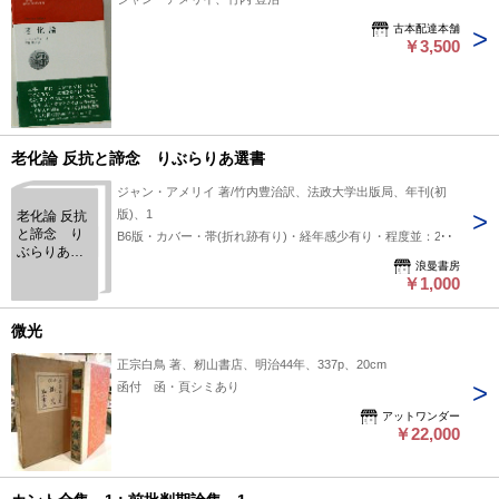
古本配達本舗
￥3,500
老化論 反抗と諦念 りぶらりあ選書
ジャン・アメリイ 著/竹内豊治訳、法政大学出版局、年刊(初
版)、1
老化論 反抗
と諦念 り
B6版・カバー・帯(折れ跡有り)・経年感少有り・程度並：289
ぶらりあ選
浪曼書房
書
￥1,000
微光
正宗白鳥 著、籾山書店、明治44年、337p、20cm
函付 函・頁シミあり
アットワンダー
￥22,000