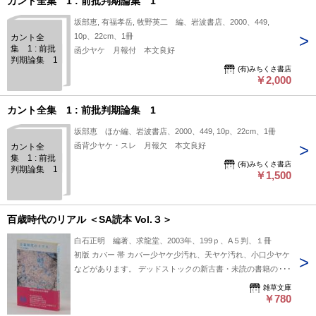
カント全集 1 : 前批判期論集 1
坂部恵, 有福孝岳, 牧野英二 編、岩波書店、2000、449,
10p、22cm、1冊
カント全
集 1 : 前批
函少ヤケ 月報付 本文良好
判期論集 1
(有)みちくさ書店
￥2,000
カント全集 1 : 前批判期論集 1
坂部恵 ほか編、岩波書店、2000、449, 10p、22cm、1冊
函背少ヤケ・スレ 月報欠 本文良好
カント全
集 1 : 前批
(有)みちくさ書店
判期論集 1
￥1,500
百歳時代のリアル ＜SA読本 Vol.３＞
白石正明 編著、求龍堂、2003年、199ｐ、A５判、１冊
初版 カバー 帯 カバー少ヤケ少汚れ、天ヤケ汚れ、小口少ヤケ
などがあります。 デッドストックの新古書・未読の書籍のた
め、本文は頁縁にヤケがありますが良好です。 資生堂が企画
雑草文庫
した「サクセスフルエイジング」＝生活習慣づくりを提唱し講
￥780
座を行った。その内容をまとめたもの