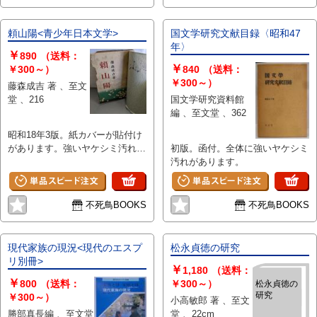
頼山陽<青少年日本文学>
国文学研究文献目録〈昭和47
年〉
￥
890
（送料：
￥
￥300～）
840
（送料：
￥300～）
藤森成吉 著 、至文
堂 、216
国文学研究資料館
編 、至文堂 、362
昭和18年3版。紙カバーが貼付け
があります。強いヤケシミ汚れと
初版。函付。全体に強いヤケシミ
傷み、折れ破れ剥がれがありま
汚れがあります。
す。
不死鳥BOOKS
不死鳥BOOKS
現代家族の現況<現代のエスプ
松永貞徳の研究
リ別冊>
￥
1,180
（送料：
￥
800
（送料：
￥300～）
松永貞徳の
研究
￥300～）
小高敏郎 著 、至文
勝部真長編 、至文堂
堂 、22cm