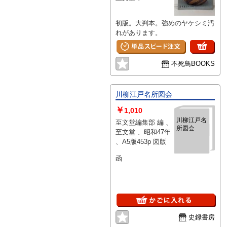
初版。大判本。強めのヤケシミ汚
れがあります。
不死鳥BOOKS
川柳江戸名所図会
￥
1,010
川柳江戸名
至文堂編集部 編 、
所図会
至文堂 、昭和47年
、A5版453p 図版
函
史録書房