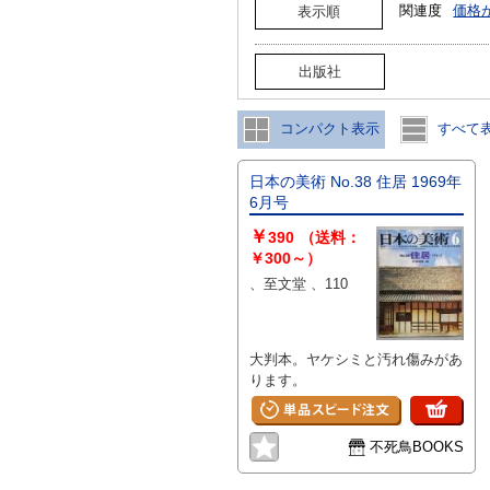
関連度
価格
表示順
出版社
コンパクト表示
すべて
日本の美術 No.38 住居 1969年
6月号
￥
390
（送料：
￥300～）
、至文堂 、110
大判本。ヤケシミと汚れ傷みがあ
ります。
不死鳥BOOKS