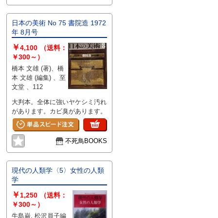
日本の美術 No 75 書院造 1972
年 8月号
￥
4,100
（送料：
￥300～）
橋本 文雄 (著)、橋
本 文雄 (編集) 、至
文堂 、112
大判本。全体に強いヤケシミ汚れ
があります。カビ臭があります。
不死鳥BOOKS
現代の人類学〈5〉女性の人類
学
￥
1,250
（送料：
￥300～）
牛島巌, 松沢員子編