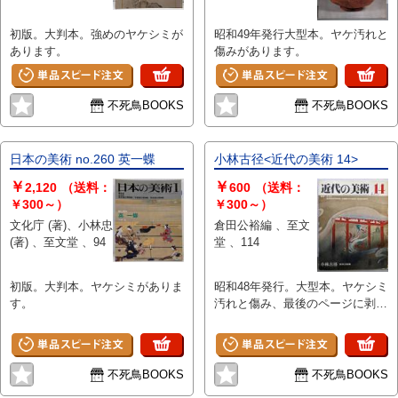
初版。大判本。強めのヤケシミが
昭和49年発行大型本。ヤケ汚れと
あります。
傷みがあります。
不死鳥BOOKS
不死鳥BOOKS
日本の美術 no.260 英一蝶
小林古径<近代の美術 14>
￥
￥
2,120
（送料：
600
（送料：
￥300～）
￥300～）
文化庁 (著)、小林忠
倉田公裕編 、至文
(著) 、至文堂 、94
堂 、114
初版。大判本。ヤケシミがありま
昭和48年発行。大型本。ヤケシミ
す。
汚れと傷み、最後のページに剥が
し跡があります。
不死鳥BOOKS
不死鳥BOOKS