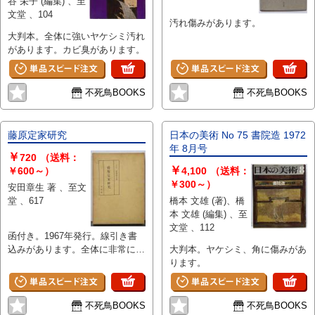
谷 栄子 (編集) 、至
文堂 、104
汚れ傷みがあります。
大判本。全体に強いヤケシミ汚れ
があります。カビ臭があります。
不死鳥BOOKS
不死鳥BOOKS
藤原定家研究
日本の美術 No 75 書院造 1972
年 8月号
￥
720
（送料：
￥
￥600～）
4,100
（送料：
￥300～）
安田章生 著 、至文
堂 、617
橋本 文雄 (著)、橋
本 文雄 (編集) 、至
文堂 、112
函付き。1967年発行。線引き書
込みがあります。全体に非常に強
大判本。ヤケシミ、角に傷みがあ
いヤケシミと汚れ傷みがありま
ります。
す。表紙に反りがあります。
不死鳥BOOKS
不死鳥BOOKS