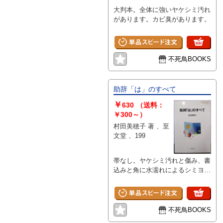
大判本。全体に強いヤケシミ汚れ
があります。カビ臭があります。
不死鳥BOOKS
助辞「は」のすべて
￥
630
（送料：
￥300～）
村田美穂子 著 、至
文堂 、199
帯なし。ヤケシミ汚れと傷み、書
込みと角に水濡れによるシミヨレ
があります。
不死鳥BOOKS