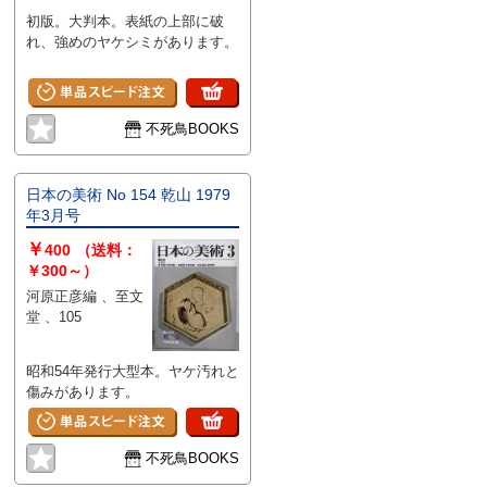
初版。大判本。表紙の上部に破
れ、強めのヤケシミがあります。
不死鳥BOOKS
日本の美術 No 154 乾山 1979
年3月号
￥
400
（送料：
￥300～）
河原正彦編 、至文
堂 、105
昭和54年発行大型本。ヤケ汚れと
傷みがあります。
不死鳥BOOKS