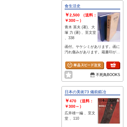
食生活史
￥
2,500
（送料：
￥300～）
青木 英夫 (著)、大
塚 力 (著) 、至文堂
、338
函付。ヤケシミがあります。函に
汚れ傷みがあります。蔵書印があ
ります。見返しに剥がし跡があり
ます。昭和41年2版。
不死鳥BOOKS
日本の美術73 備前鍛冶
￥
470
（送料：
￥300～）
広井雄一編 、至文
堂 、110