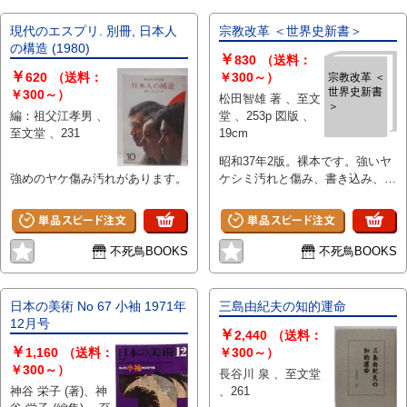
現代のエスプリ. 別冊, 日本人
宗教改革 ＜世界史新書＞
の構造 (1980)
￥
830
（送料：
￥
620
（送料：
￥300～）
宗教改革 ＜
世界史新書
￥300～）
松田智雄 著 、至文
＞
編：祖父江孝男 、
堂 、253p 図版 、
至文堂 、231
19cm
昭和37年2版。裸本です。強いヤ
強めのヤケ傷み汚れがあります。
ケシミ汚れと傷み、書き込み、見
返しに印や剥がし跡や消し跡があ
ります。
不死鳥BOOKS
不死鳥BOOKS
日本の美術 No 67 小袖 1971年
三島由紀夫の知的運命
12月号
￥
2,440
（送料：
￥
1,160
（送料：
￥300～）
￥300～）
長谷川 泉 、至文堂
神谷 栄子 (著)、神
、261