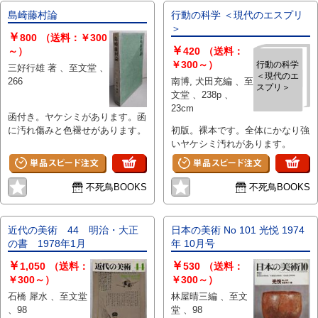
島崎藤村論
行動の科学 ＜現代のエスプリ
＞
￥
800
（送料：￥300
￥
～）
420
（送料：
￥300～）
行動の科学
三好行雄 著 、至文堂 、
＜現代のエ
266
南博, 犬田充編 、至
スプリ＞
文堂 、238p 、
23cm
函付き。ヤケシミがあります。函
に汚れ傷みと色褪せがあります。
初版。裸本です。全体にかなり強
いヤケシミ汚れがあります。
不死鳥BOOKS
不死鳥BOOKS
近代の美術 44 明治・大正
日本の美術 No 101 光悦 1974
の書 1978年1月
年 10月号
￥
￥
1,050
（送料：
530
（送料：
￥300～）
￥300～）
石橋 犀水 、至文堂
林屋晴三編 、至文
、98
堂 、98