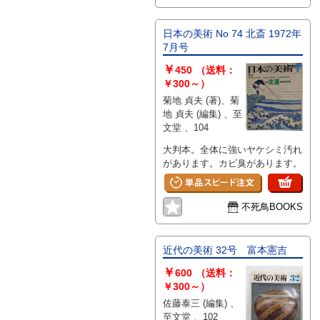
日本の美術 No 74 北斎 1972年
7月号
￥
450
（送料：
￥300～）
菊地 貞夫 (著)、菊
地 貞夫 (編集) 、至
文堂 、104
大判本。全体に強いヤケシミ汚れ
があります。カビ臭があります。
不死鳥BOOKS
近代の美術 32号 富本憲吉
￥
600
（送料：
￥300～）
佐藤泰三 (編集) 、
至文堂 、102