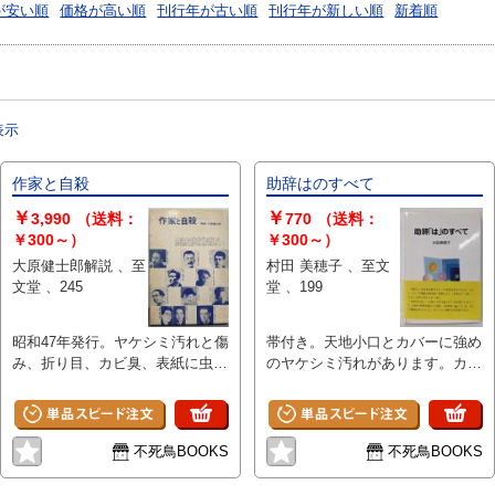
が安い順
価格が高い順
刊行年が古い順
刊行年が新しい順
新着順
表示
作家と自殺
助辞はのすべて
￥
￥
3,990
（送料：
770
（送料：
￥300～）
￥300～）
大原健士郎解説 、至
村田 美穂子 、至文
文堂 、245
堂 、199
昭和47年発行。ヤケシミ汚れと傷
帯付き。天地小口とカバーに強め
み、折り目、カビ臭、表紙に虫食
のヤケシミ汚れがあります。カバ
いがあります。
ー縁に多少スレ傷みがあります。
不死鳥BOOKS
不死鳥BOOKS