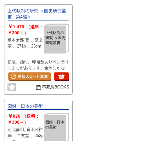
上代駅制の研究 ＜国史研究叢
書 ; 第4編＞
￥
1,470
（送料：
￥300～）
上代駅制の
研究 ＜国史
坂本太郎 著 、至文
研究叢書 ;
堂 、271p 、23cm
第4編＞
初版。函付。印複数ありペン塗り
つぶしがあります。全体にかなり
強めのヤケシミ汚れ傷み破れがあ
ります。
不死鳥BOOKS
図録・日本の美術
￥
870
（送料：
￥300～）
図録・日本
の美術
河北倫明, 倉田公裕
編 、至文堂 、252p