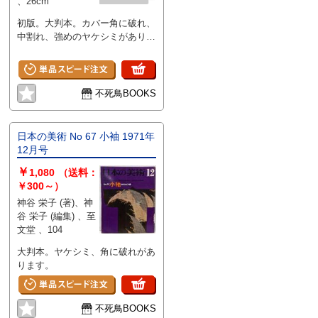
、26cm
初版。大判本。カバー角に破れ、
中割れ、強めのヤケシミがありま
す。
不死鳥BOOKS
日本の美術 No 67 小袖 1971年
12月号
￥
1,080
（送料：
￥300～）
神谷 栄子 (著)、神
谷 栄子 (編集) 、至
文堂 、104
大判本。ヤケシミ、角に破れがあ
ります。
不死鳥BOOKS