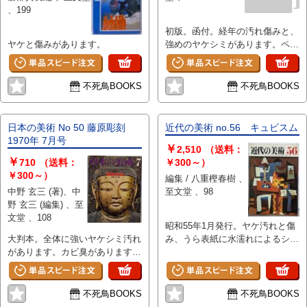
、199
初版。函付。経年の汚れ傷みと、
ヤケと傷みがあります。
強めのヤケシミがあります。ペー
ジ角に折れ、カバー縁に破れがあ
ります。
不死鳥BOOKS
不死鳥BOOKS
日本の美術 No 50 藤原彫刻
近代の美術 no.56 キュビスム
1970年 7月号
￥
2,510
（送料：
￥
710
（送料：
￥300～）
￥300～）
編集 / 八重樫春樹 、
中野 玄三 (著)、中
至文堂 、98
野 玄三 (編集) 、至
文堂 、108
昭和55年1月発行。ヤケ汚れと傷
大判本。全体に強いヤケシミ汚れ
み、うら表紙に水濡れによるシミ
があります。カビ臭があります。
があります。
背に破れがあります。やや歪みが
あります。
不死鳥BOOKS
不死鳥BOOKS