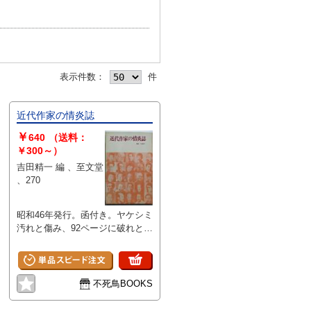
表示件数：
件
近代作家の情炎誌
￥
640
（送料：
￥300～）
吉田精一 編 、至文堂
、270
昭和46年発行。函付き。ヤケシミ
汚れと傷み、92ページに破れとテ
ープ補修があります。
不死鳥BOOKS