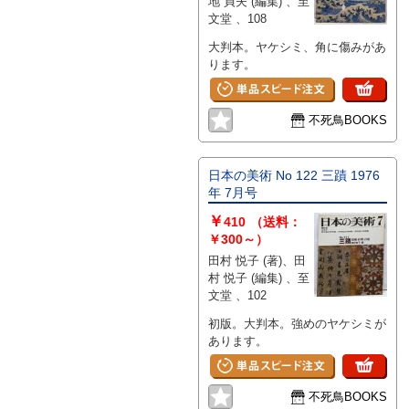
地 貞夫 (編集) 、至
文堂 、108
大判本。ヤケシミ、角に傷みがあ
ります。
不死鳥BOOKS
日本の美術 No 122 三蹟 1976
年 7月号
￥
410
（送料：
￥300～）
田村 悦子 (著)、田
村 悦子 (編集) 、至
文堂 、102
初版。大判本。強めのヤケシミが
あります。
不死鳥BOOKS