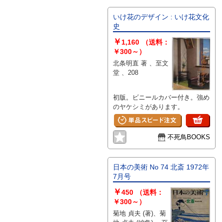
いけ花のデザイン : いけ花文化
史
￥
1,160
（送料：
￥300～）
北条明直 著 、至文
堂 、208
初版。ビニールカバー付き。強め
のヤケシミがあります。
不死鳥BOOKS
日本の美術 No 74 北斎 1972年
7月号
￥
450
（送料：
￥300～）
菊地 貞夫 (著)、菊