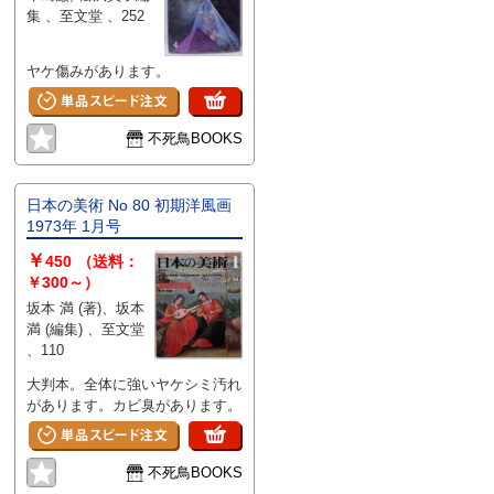
集 、至文堂 、252
ヤケ傷みがあります。
不死鳥BOOKS
日本の美術 No 80 初期洋風画
1973年 1月号
￥
450
（送料：
￥300～）
坂本 満 (著)、坂本
満 (編集) 、至文堂
、110
大判本。全体に強いヤケシミ汚れ
があります。カビ臭があります。
不死鳥BOOKS