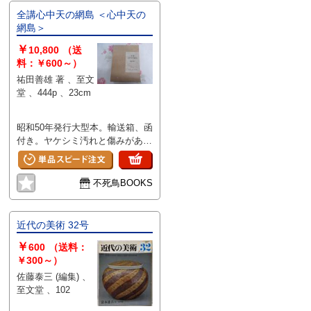
全講心中天の網島 ＜心中天の
網島＞
￥
10,800
（送
料：￥600～）
祐田善雄 著 、至文
堂 、444p 、23cm
昭和50年発行大型本。輸送箱、函
付き。ヤケシミ汚れと傷みがあり
ます。
不死鳥BOOKS
近代の美術 32号
￥
600
（送料：
￥300～）
佐藤泰三 (編集) 、
至文堂 、102