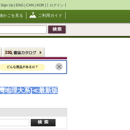
Sign Up [
ENG
|
CHN
|
KOR
]
ログイン
物かごを見る
ご利用ガイド
臺灣地理大系]≪最新版