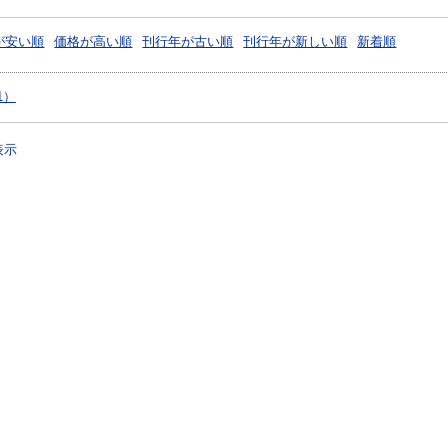
が安い順
価格が高い順
刊行年が古い順
刊行年が新しい順
新着順
1）
表示