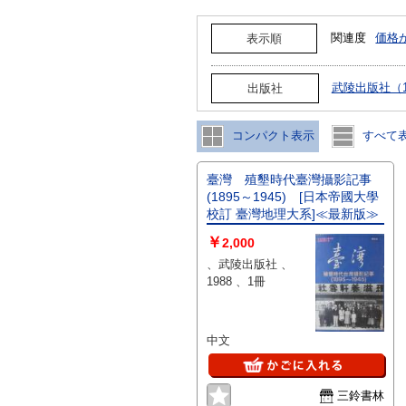
関連度
価格
表示順
武陵出版社（
出版社
コンパクト表示
すべて
臺灣 殖墾時代臺灣攝影記事
(1895～1945) [日本帝國大學
校訂 臺灣地理大系]≪最新版≫
￥
2,000
、武陵出版社 、
1988 、1冊
中文
三鈴書林