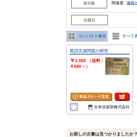
関連度
価格
表示順
出版社
コンパクト表示
すべて
英語完成問題の研究
￥
3,000
（送料：
￥680～）
古本倶楽部株式会社
お探しの古書は見つかりましたか