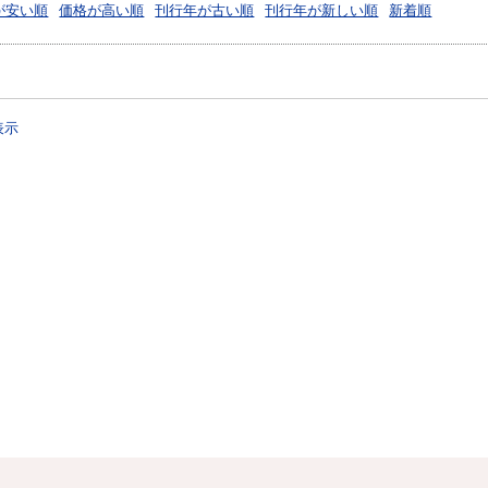
が安い順
価格が高い順
刊行年が古い順
刊行年が新しい順
新着順
表示
？