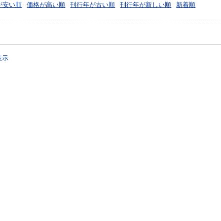
が安い順
価格が高い順
刊行年が古い順
刊行年が新しい順
新着順
表示