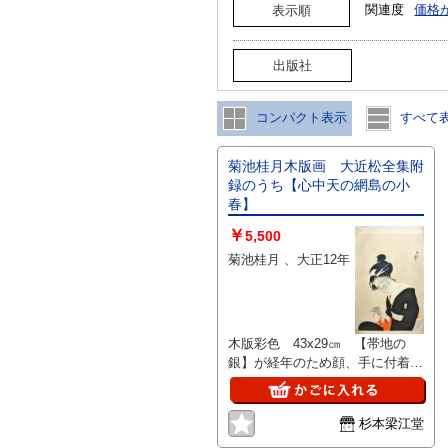
関連度
価格
表示順
出版社
コンパクト表示
すべて
菊池桂月木版画 大近松全集附
録のうち【心中天の網島の小
春】
￥
5,500
菊池桂月 、大正12年
木版彩色 43x29㎝ 【帯地の
銀】が経年のため顔、手に付着
少やけ
杉本梁江堂