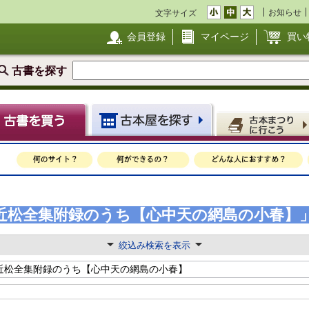
お知らせ
文字サイズ
会員登録
マイページ
買い
古書を探す
近松全集附録のうち【心中天の網島の小春】
絞込み検索を表示