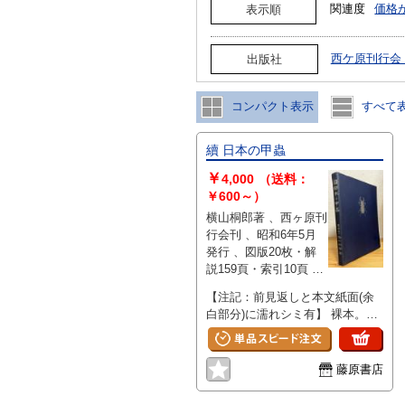
関連度
価格
表示順
西ケ原刊行会
出版社
コンパクト表示
すべて
續 日本の甲蟲
￥
4,000
（送料：
￥600～）
横山桐郎著 、西ヶ原刊
行会刊 、昭和6年5月
発行 、図版20枚・解
説159頁・索引10頁 、
B5判 、1冊
【注記：前見返しと本文紙面(余
白部分)に濡れシミ有】 裸本。全
体的に強いヤケ・シミ多数有。表
紙に傷み・小口に薄汚れ有。扉頁
に個人蔵書印有。見返しに記名書
藤原書店
き有。その他の本文は概ね良好
(経年並)です。