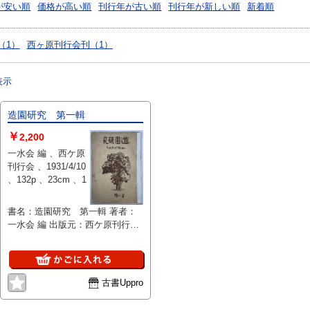
が安い順
価格が高い順
刊行年が古い順
刊行年が新しい順
新着順
（1）
西ヶ原刊行会刊（1）
表示
造園研究 第一輯
￥
2,200
一水会 編 、西ケ原
刊行会 、1931/4/10
、132p 、23cm 、1
書名：造園研究 第一輯 著者：
一水会 編 出版元：西ケ原刊行会
刊行年：1931/04/10 版表示： 説
明：一水会編による「造園研究
第一輯」は、1931年に西ケ原刊
行会から刊行された造園に関する
古書Uppro
研究書です。造園の理論や技術に
焦点を当てており、当時の造園学