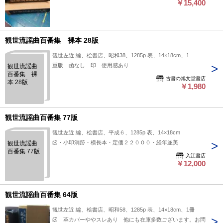
￥15,400
観世流謡曲百番集 裸本 28版
観世左近 編、桧書店、昭和38、1285p 表、14×18cm、1
重版 函なし 印 使用感あり
観世流謡曲
百番集 裸
古書の旭文堂書店
本 28版
￥1,980
観世流謡曲百番集 77版
観世左近 編、桧書店、平成６、1285p 表、14×18cm
函・小印消跡・横長本・定価２２０００・経年並美
観世流謡曲
百番集 77版
入江書店
￥12,000
観世流謡曲百番集 64版
観世左近 編、桧書店、昭和58、1285p 表、14×18cm、1冊
函 革カバーややスレあり 他にも在庫多数ございます。お問