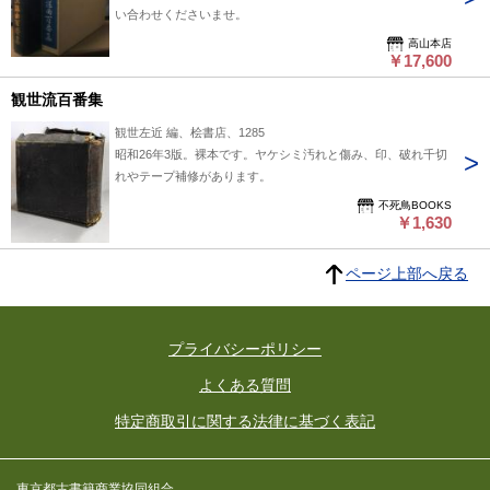
い合わせくださいませ。
高山本店
￥17,600
観世流百番集
観世左近 編、桧書店、1285
昭和26年3版。裸本です。ヤケシミ汚れと傷み、印、破れ千切
れやテープ補修があります。
不死鳥BOOKS
￥1,630
ページ上部へ戻る
プライバシーポリシー
よくある質問
特定商取引に関する法律に基づく表記
東京都古書籍商業協同組合