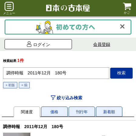
かご
メニュー
会員登録
ログイン
1件
検索結果
+ 初版
+ 揃
絞り込み検索
関連度
価格
刊行年
新着順
調停時報 2011年12月 180号