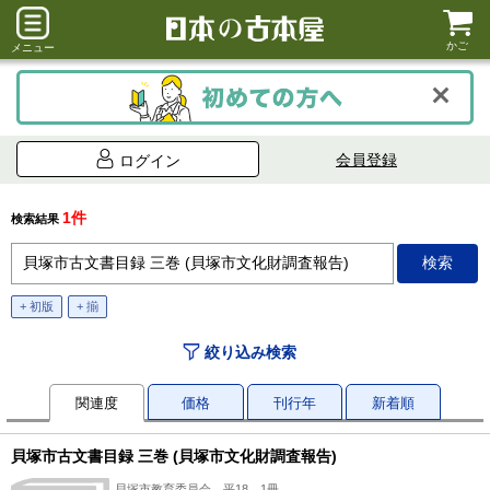
かご
メニュー
会員登録
ログイン
1件
検索結果
+ 初版
+ 揃
絞り込み検索
関連度
価格
刊行年
新着順
貝塚市古文書目録 三巻 (貝塚市文化財調査報告)
貝塚市教育委員会、平18、1冊