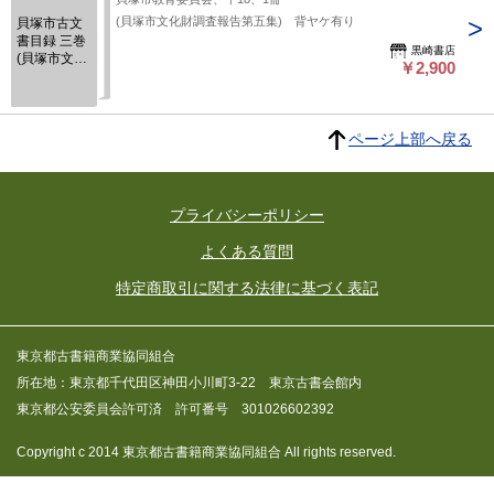
(貝塚市文化財調査報告第五集) 背ヤケ有り
貝塚市古文
書目録 三巻
黒崎書店
(貝塚市文化
￥2,900
財調査報告)
ページ上部へ戻る
プライバシーポリシー
よくある質問
特定商取引に関する法律に基づく表記
東京都古書籍商業協同組合
所在地：東京都千代田区神田小川町3-22 東京古書会館内
東京都公安委員会許可済 許可番号 301026602392
Copyright c 2014 東京都古書籍商業協同組合 All rights reserved.