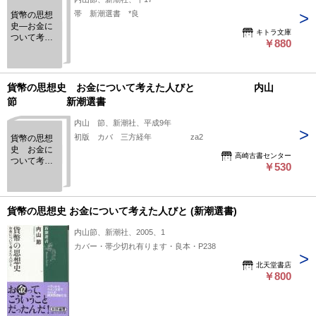
帯 新潮選書 *良
貨幣の思想
史―お金に
キトラ文庫
ついて考え
￥880
た人びと
貨幣の思想史 お金について考えた人びと 内山
節 新潮選書
内山 節、新潮社、平成9年
初版 カバ 三方経年 za2
貨幣の思想
史 お金に
高崎古書センター
ついて考え
￥530
た人び
と
内山
節
貨幣の思想史 お金について考えた人びと (新潮選書)
新潮選書
内山節、新潮社、2005、1
カバー・帯少切れ有ります・良本・P238
北天堂書店
￥800