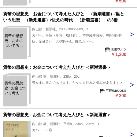
￥500
選書)
貨幣の思想史 お金について考えた人びと （新潮選書）/里と
いう思想 （新潮選書）/怯えの時代 （新潮選書） の3冊
内山節、新潮社、2009/2008/2009、3
カバー。帯揃（帯背日焼け有）。本体経年良好。8刷/5刷/初
貨幣の思想
史 お金に
版。定価合計：3300円+税。白色カバー。
ついて考え
古書ワルツ
た人びと
￥1,200
（新潮選
書）/里とい
う思想
貨幣の思想史 : お金について考えた人びと ＜新潮選書＞
（新潮選
書）/怯えの
内山節 著、新潮社、238p、20cm
時代 （新
帯を本に挟んであります。ヤケシミ汚れと傷みがあります。
貨幣の思想
潮選書）
史 : お金につ
の3冊
不死鳥BOOKS
いて考えた
￥300
人びと ＜新
潮選書＞
貨幣の思想史 : お金について考えた人びと ＜新潮選書＞
内山節 著、新潮社、平成9、238p、20cm、1
カバー ３刷