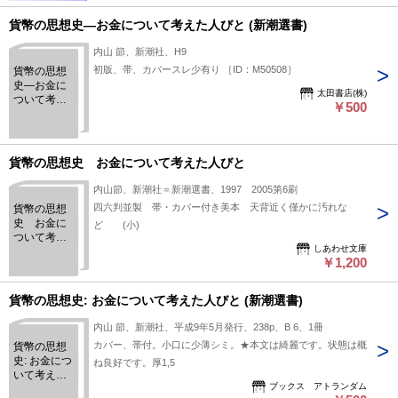
貨幣の思想史―お金について考えた人びと (新潮選書)
内山 節、新潮社、H9
初版、帯、カバースレ少有り ［ID：M50508］
貨幣の思想
史―お金に
太田書店(株)
ついて考え
￥500
た人びと (新
潮選書)
貨幣の思想史 お金について考えた人びと
内山節、新潮社＝新潮選書、1997 2005第6刷
四六判並製 帯・カバー付き美本 天背近く僅かに汚れな
貨幣の思想
史 お金に
ど (小)
ついて考え
しあわせ文庫
た人びと
￥1,200
貨幣の思想史: お金について考えた人びと (新潮選書)
内山 節、新潮社、平成9年5月発行、238p、B 6、1冊
カバー、帯付。小口に少薄シミ。★本文は綺麗です。状態は概
貨幣の思想
史: お金につ
ね良好です。厚1,5
いて考えた
ブックス アトランダム
人びと (新潮