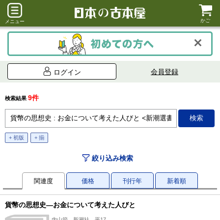
かご
メニュー
会員登録
ログイン
9件
検索結果
+ 初版
+ 揃
絞り込み検索
関連度
価格
刊行年
新着順
貨幣の思想史―お金について考えた人びと
内山節、新潮社、平17