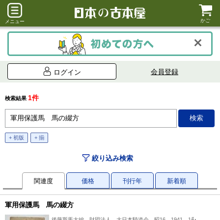
かご
メニュー
会員登録
ログイン
1件
検索結果
+ 初版
+ 揃
絞り込み検索
関連度
価格
刊行年
新着順
軍用保護馬 馬の綴方
後藤斯馬太編、財団法人 大日本騎道会、昭16 1941、1冊