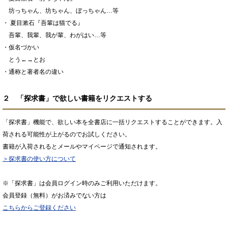
坊っちゃん、坊ちゃん、ぼっちゃん…等
・ 夏目漱石『吾輩は猫でる』
吾輩、我輩、我が輩、わがはい…等
・仮名づかい
とう←→とお
・通称と著者名の違い
２ 「探求書」で欲しい書籍をリクエストする
「探求書」機能で、欲しい本を全書店に一括リクエストすることができます。入
荷される可能性が上がるのでお試しください。
書籍が入荷されるとメールやマイページで通知されます。
＞探求書の使い方について
※「探求書」は会員ログイン時のみご利用いただけます。
会員登録（無料）がお済みでない方は
こちらからご登録ください