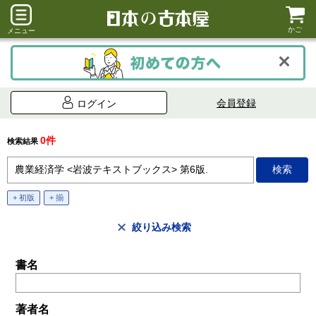
かご
メニュー
会員登録
ログイン
0件
検索結果
+ 初版
+ 揃
絞り込み検索
書名
著者名