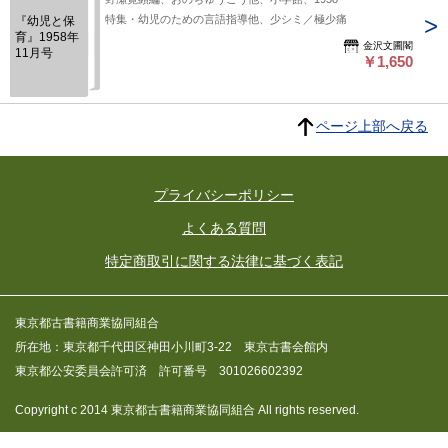
特集・幼児のための言語指導他、少シミ／極少痛
『幼児と保
育』1958年
金沢文圃閣
11月号
￥1,650
ページ上部へ戻る
プライバシーポリシー
よくある質問
特定商取引に関する法律に基づく表記
東京都古書籍商業協同組合
所在地：東京都千代田区神田小川町3-22 東京古書会館内
東京都公安委員会許可済 許可番号 301026602392
Copyright c 2014 東京都古書籍商業協同組合 All rights reserved.