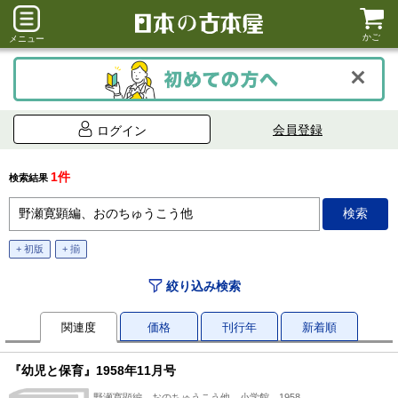
かご
メニュー
会員登録
ログイン
1件
検索結果
+ 初版
+ 揃
絞り込み検索
関連度
価格
刊行年
新着順
『幼児と保育』1958年11月号
野瀬寛顕編、おのちゅうこう他、小学館、1958