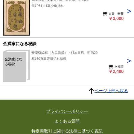
4版P61／1葉少角折れ
古書 転蓬
￥3,000
金満家になる秘訣
安楽斎編輯（九鬼義盛）・杉本書店、明治20
3版60頁裏表紙切れ修復
金満家にな
る秘訣
永福堂
￥2,480
ページ上部へ戻る
プライバシーポリシー
よくある質問
特定商取引に関する法律に基づく表記