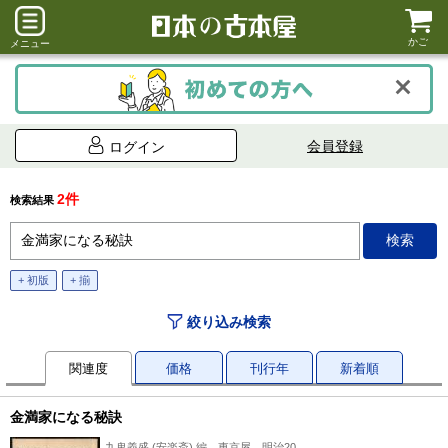
かご
メニュー
会員登録
ログイン
2件
検索結果
+ 初版
+ 揃
絞り込み検索
関連度
価格
刊行年
新着順
金満家になる秘訣
九鬼義盛 (安楽斎) 編、東京屋、明治20