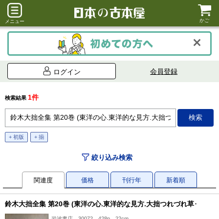
かご
メニュー
会員登録
ログイン
1件
検索結果
+ 初版
+ 揃
絞り込み検索
関連度
価格
刊行年
新着順
鈴木大拙全集 第20巻 (東洋の心.東洋的な見方.大拙つれづれ草)
岩波書店、30072、428p、22cm