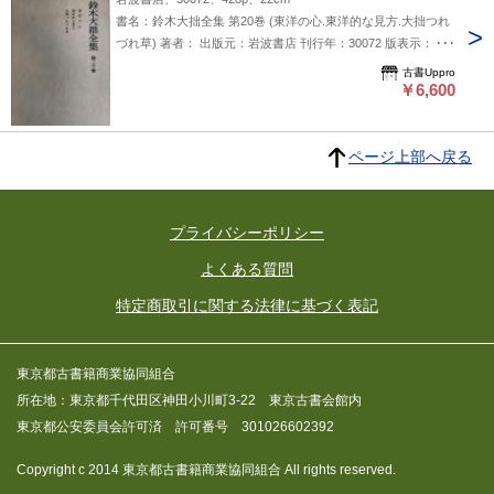
書名：鈴木大拙全集 第20巻 (東洋の心.東洋的な見方.大拙つれ
づれ草) 著者： 出版元：岩波書店 刊行年：30072 版表示： 説
明：鈴木大拙全集の第20巻は、「東洋の心」「東洋的な見
古書Uppro
方」「大拙つれづれ草」を収めた一冊で、東洋思想に関心のあ
￥6,600
る読者に向けた内容と考えられます。岩波書店より刊行されて
おり、鈴木大拙の思想をより深く理解するための参考書として
位置づけられそうです。刊行年が「30072」となっているため
ページ上部へ戻る
正確な発行年は不明ですが、全集の一巻として構成されている
ことから、古典的な東洋思想の視点を探る際に役立つかもしれ
ません。 状態：
プライバシーポリシー
よくある質問
特定商取引に関する法律に基づく表記
東京都古書籍商業協同組合
所在地：東京都千代田区神田小川町3-22 東京古書会館内
東京都公安委員会許可済 許可番号 301026602392
Copyright c 2014 東京都古書籍商業協同組合 All rights reserved.