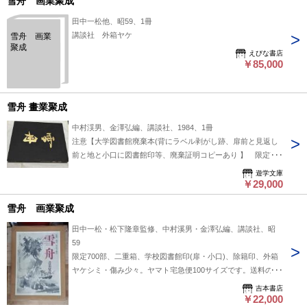
雪舟 画業聚成
田中一松他、昭59、1冊
講談社 外箱ヤケ
雪舟 画業
聚成
えびな書店
￥85,000
雪舟 畫業聚成
中村渓男、金澤弘編、講談社、1984、1冊
注意【大学図書館廃棄本(背にラベル剥がし跡、扉前と見返し
前と地と小口に図書館印等、廃棄証明コピーあり 】 限定700
部 黒色のクロス装箱付(地少スレ、輸送箱は欠) 本体状態並良
遊学文庫
で、あまり使用感はない 353頁 74図版＋本論(執筆：田中一
￥29,000
松、松下隆章、玉村竹二、中村渓男、金澤弘) ＋落款・印章＋
雪舟 画業聚成
参考資料・図版＋年譜等 昭和59年刊 定価98000円 33x45x6cm
の大型判
田中一松・松下隆章監修、中村溪男・金澤弘編、講談社、昭
59
限定700部、二重箱、学校図書館印(扉・小口)、除籍印、外箱
ヤケシミ・傷み少々。ヤマト宅急便100サイズです。送料の詳
細は当店の情報をご覧ください。
吉本書店
￥22,000