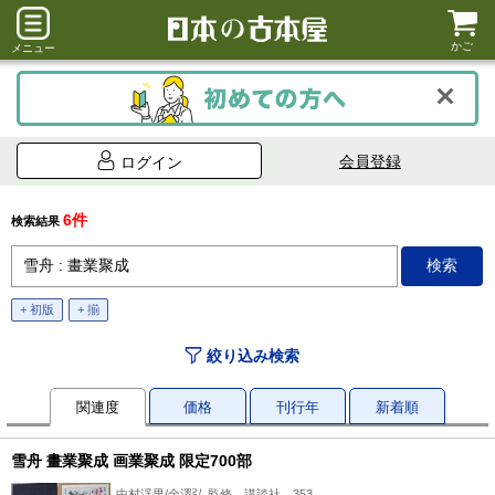
かご
メニュー
会員登録
ログイン
6件
検索結果
+ 初版
+ 揃
絞り込み検索
関連度
価格
刊行年
新着順
雪舟 畫業聚成 画業聚成 限定700部
中村渓男/金澤弘 監修、講談社、353