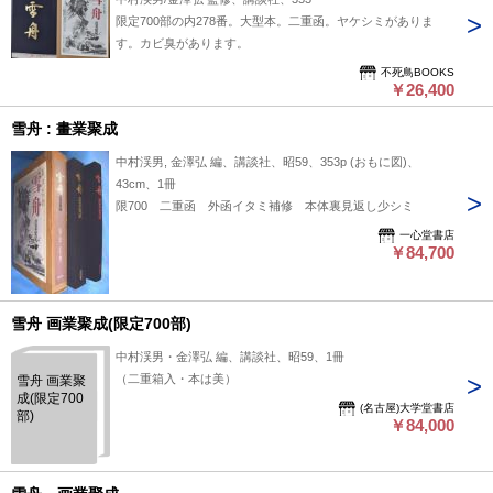
限定700部の内278番。大型本。二重函。ヤケシミがありま
す。カビ臭があります。
不死鳥BOOKS
￥26,400
雪舟 : 畫業聚成
中村渓男, 金澤弘 編、講談社、昭59、353p (おもに図)、
43cm、1冊
限700 二重函 外函イタミ補修 本体裏見返し少シミ
一心堂書店
￥84,700
雪舟 画業聚成(限定700部)
中村渓男・金澤弘 編、講談社、昭59、1冊
（二重箱入・本は美）
雪舟 画業聚
成(限定700
(名古屋)大学堂書店
部)
￥84,000