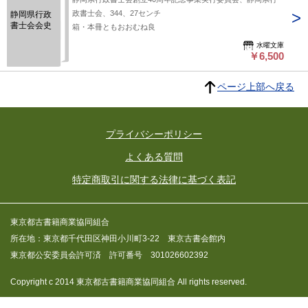
政書士会、344、27センチ
静岡県行政
書士会会史
箱・本冊ともおおむね良
水曜文庫
￥6,500
ページ上部へ戻る
プライバシーポリシー
よくある質問
特定商取引に関する法律に基づく表記
東京都古書籍商業協同組合
所在地：東京都千代田区神田小川町3-22 東京古書会館内
東京都公安委員会許可済 許可番号 301026602392
Copyright c 2014 東京都古書籍商業協同組合 All rights reserved.