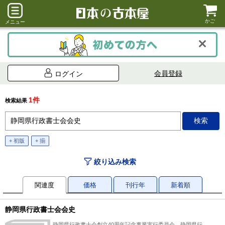
かご
メニュー
会員登録
ログイン
1件
検索結果
+ 初版
+ 揃
絞り込み検索
関連度
価格
刊行年
新着順
静岡県行政書士会会史
静岡県行政書士会創立40周年記念事業実行委員会、静岡県行