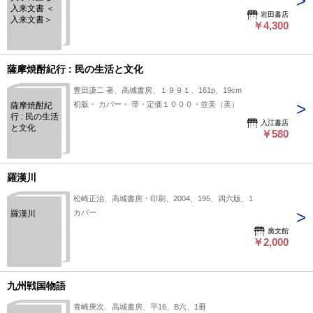
入来文書 ＜
岩田書店
入来文書＞
￥4,300
薩摩焼酎紀行 : 民の生活と文化
豊田謙二 著、高城書房、１９９１、161p、19cm
初版・ カバー・ 帯・定価１０００・並美（美）
薩摩焼酎紀
行 : 民の生活
入江書店
と文化
￥580
羅漢川
松崎正治、高城書房・印刷、2004、195、四六版、1
カバー
羅漢川
廣文館
￥2,000
九州戦国物語
青崎庚次、高城書房、平16、B六、1冊