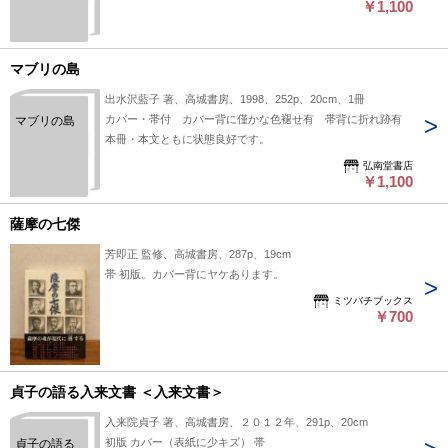
￥1,100
マブリの島
出水沢藍子 著、高城書房、1998、252p、20cm、1冊
カバー・帯付 カバー背に僅かな色褪せ有 帯背に折れ跡有
マブリの島
本冊・本文ともに状態良好です。
弘南堂書店
￥1,100
薩摩の七傑
芳即正 監修、高城書房、287p、19cm
帯 初版。カバー背にヤケあります。
ミツバチブックス
￥700
貞子の語る入来文書 ＜入来文書＞
入来院貞子 著、高城書房、２０１２年、291p、20cm
初版 カバー（表紙に少キズ） 帯
貞子の語る