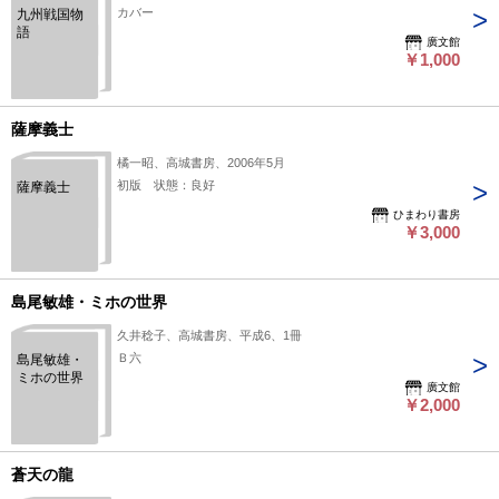
カバー
九州戦国物
語
廣文館
￥1,000
薩摩義士
橘一昭、高城書房、2006年5月
初版 状態：良好
薩摩義士
ひまわり書房
￥3,000
島尾敏雄・ミホの世界
久井稔子、高城書房、平成6、1冊
Ｂ六
島尾敏雄・
ミホの世界
廣文館
￥2,000
蒼天の龍