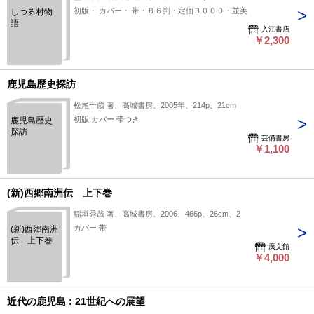
初版・ カバー・ 帯・Ｂ６判・定価３０００・並美
しつる村物
語
入江書店
￥2,300
鹿児島歴史探訪
松尾千歳 著、高城書房、2005年、214p、21cm
初版 カバー 帯つき
鹿児島歴史
探訪
芸備書房
￥1,100
(新)西郷南洲伝 上下巻
稲垣秀哉 著、高城書房、2006、466p、26cm、2
カバー 帯
(新)西郷南洲
伝 上下巻
廣文館
￥4,000
近代の鹿児島 : 21世紀への展望