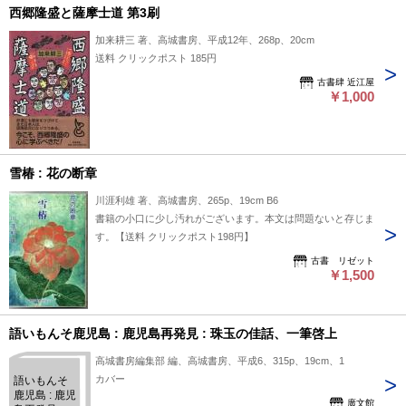
西郷隆盛と薩摩士道 第3刷
加来耕三 著、高城書房、平成12年、268p、20cm
送料 クリックポスト 185円
古書肆 近江屋
￥1,000
雪椿 : 花の断章
川涯利雄 著、高城書房、265p、19cm B6
書籍の小口に少し汚れがございます。本文は問題ないと存じま
す。【送料 クリックポスト198円】
古書 リゼット
￥1,500
語いもんそ鹿児島 : 鹿児島再発見 : 珠玉の佳話、一筆啓上
高城書房編集部 編、高城書房、平成6、315p、19cm、1
カバー
語いもんそ
鹿児島 : 鹿児
廣文館