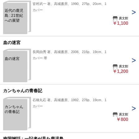
皆村武一 著、高城書房、1990、275p、20cm、1
カバー
近代の鹿児
島 : 21世紀
廣文館
への展望
￥1,100
血の迷宮
長岡由秀 著、高城書房、2006、216p、19cm、1
カバー 帯
血の迷宮
廣文館
￥1,200
カンちゃんの青春記
石橋丸応 著、高城書房、1992、276p、19cm、1
カバー
カンちゃん
の青春記
廣文館
￥800
南国雑話 : 一記者が見た鹿児島