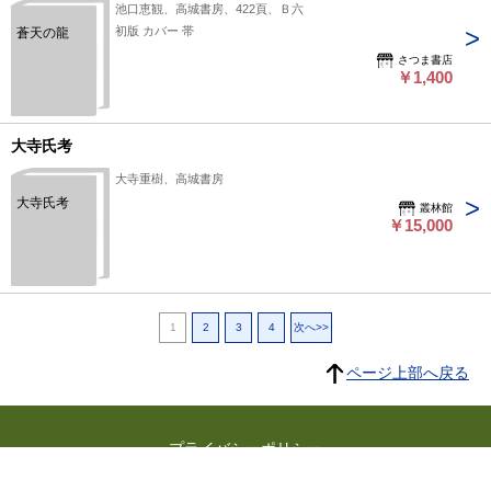
池口恵観、高城書房、422頁、Ｂ六
初版 カバー 帯
蒼天の龍
さつま書店
￥1,400
大寺氏考
大寺重樹、高城書房
大寺氏考
叢林館
￥15,000
1
2
3
4
次へ>>
ページ上部へ戻る
プライバシーポリシー
よくある質問