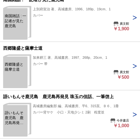
上別府宣治 著、高城書房、1996、189p、19cm、1
カバー
南国雑話 : 一
記者が見た
廣文館
鹿児島
￥1,900
西郷隆盛と薩摩士道
加来耕三 著、高城書房、1997、268p、20cm、1
カバー 帯
西郷隆盛と
薩摩士道
廣文館
￥500
語いもんそ鹿児島 鹿児島再発見 珠玉の佳話、一筆啓上
高城書房編集部 編、高城書房、平6、315頁、Ｂ６、1冊
カバー背ヤケ 小口・天地少シミ 2刷 程度並
語いもんそ
鹿児島 鹿
今井書店
児島再発見
￥1,000
珠玉の佳
話、一筆啓
上