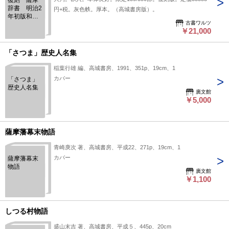
復刻 薩摩
辞書 明治2
円+税。灰色帙。厚本。（高城書房版）。
年初版和訳
古書ワルツ
英辞書
￥21,000
「さつま」歴史人名集
稲葉行雄 編、高城書房、1991、351p、19cm、1
カバー
「さつま」
歴史人名集
廣文館
￥5,000
薩摩藩幕末物語
青崎庚次 著、高城書房、平成22、271p、19cm、1
カバー
薩摩藩幕末
物語
廣文館
￥1,100
しつる村物語
盛山末吉 著、高城書房、平成５、445p、20cm