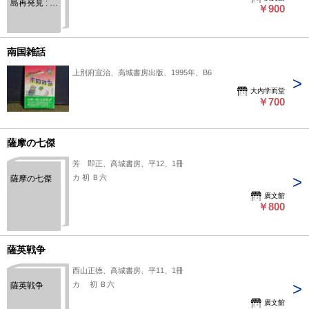
島再発見 : 珠
￥900
玉の佳話、
一筆啓上
南国雑話
上別府宣治、高城書房出版、1995年、B6
大内学而堂
￥700
薩摩の七傑
芳 即正、高城書房、平12、1冊
カ 初 Ｂ六
薩摩の七傑
廣文館
￥800
薩英戦争
西山正徳、高城書房、平11、1冊
カ 初 Ｂ六
薩英戦争
廣文館