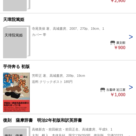
￥2,900
天璋院篤姫
寺尾美保 著、高城書房、2007、270p、19cm、1
カバー 帯
天璋院篤姫
廣文館
￥900
芋侍奔る 初版
芳即正 著、高城書房、209p、19cm
送料 クリックポスト 185円
古書肆 近江屋
￥1,000
復刻 薩摩辞書 明治2年初版和訳英辞書
高橋新吉・前田献吉・前田正名、高城書房、平成9、1
大判。帙入。本体良好。限定139/350部。復刻版。定価33333