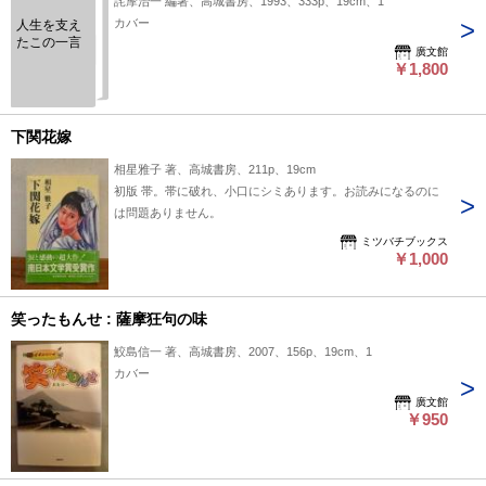
詫摩治一 編著、高城書房、1993、333p、19cm、1
カバー
人生を支え
たこの一言
廣文館
￥1,800
下関花嫁
相星雅子 著、高城書房、211p、19cm
初版 帯。帯に破れ、小口にシミあります。お読みになるのに
は問題ありません。
ミツバチブックス
￥1,000
笑ったもんせ : 薩摩狂句の味
鮫島信一 著、高城書房、2007、156p、19cm、1
カバー
廣文館
￥950