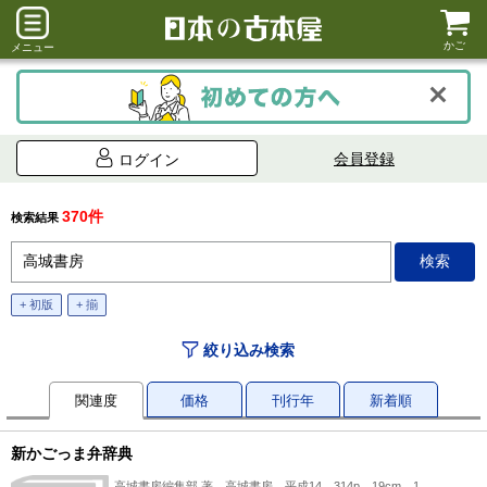
かご
メニュー
会員登録
ログイン
370件
検索結果
+ 初版
+ 揃
絞り込み検索
関連度
価格
刊行年
新着順
新かごっま弁辞典
高城書房編集部 著、高城書房、平成14、314p、19cm、1