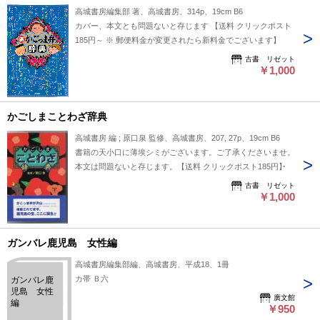
高城書房編集部 著、高城書房、314p、19cm B6
カバー、本文とも問題ないと存じます 【送料 クリックポスト
185円～ ※ 郵便料金が変更されたら新料金でございます】
古書 リゼット
￥1,000
かごしまことわざ辞典
高城書房 編 ; 原口泉 監修、高城書房、207, 27p、19cm B6
書籍の天小口に薄埃シミがございます。ご了承くださいませ。
本文は問題ないと存じます。【送料 クリックポスト185円】
古書 リゼット
￥1,000
ガンバレ鹿児島 女性編
高城書房編集部編、高城書房、平成18、1冊
カ帯 Ｂ六
ガンバレ鹿
児島 女性
廣文館
編
￥950