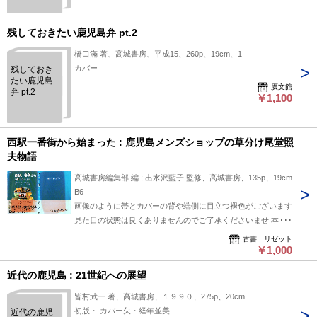
残しておきたい鹿児島弁 pt.2
橋口滿 著、高城書房、平成15、260p、19cm、1
カバー
残しておき
たい鹿児島
廣文館
弁 pt.2
￥1,100
西駅一番街から始まった : 鹿児島メンズショップの草分け尾堂照
夫物語
高城書房編集部 編 ; 出水沢藍子 監修、高城書房、135p、19cm
B6
画像のように帯とカバーの背や端側に目立つ褪色がございます
見た目の状態は良くありませんのでご了承くださいませ 本文
は問題ないと存じます 【送料 クリックポスト185円～ ※ 郵便
古書 リゼット
料金が変更されたら新料金でございます】
￥1,000
近代の鹿児島 : 21世紀への展望
皆村武一 著、高城書房、１９９０、275p、20cm
初版・ カバー欠・経年並美
近代の鹿児