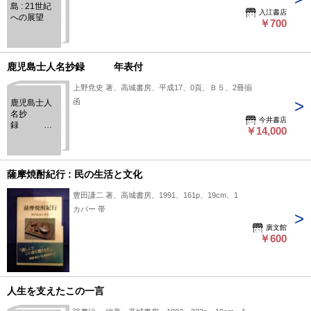
島 : 21世紀
入江書店
への展望
￥700
鹿児島士人名抄録 年表付
上野尭史 著、高城書房、平成17、0頁、Ｂ５、2冊揃
函
鹿児島士人
名抄
今井書店
録 年
￥14,000
表付
薩摩焼酎紀行 : 民の生活と文化
豊田謙二 著、高城書房、1991、161p、19cm、1
カバー 帯
廣文館
￥600
人生を支えたこの一言