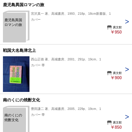
鹿児島異国ロマンの旅
宮沢真一 著、高城書房、1993、218p、18cm新書版、1
カバー
鹿児島異国
ロマンの旅
廣文館
￥950
戦国大名島津北上
西山正徳 著、高城書房、2001、291p、19cm、1
カバー 帯
廣文館
￥900
南のくにの焼酎文化
豊田謙二 著、高城書房、2005、229p、19cm、1
カバー 帯
南のくにの
焼酎文化
廣文館
￥850