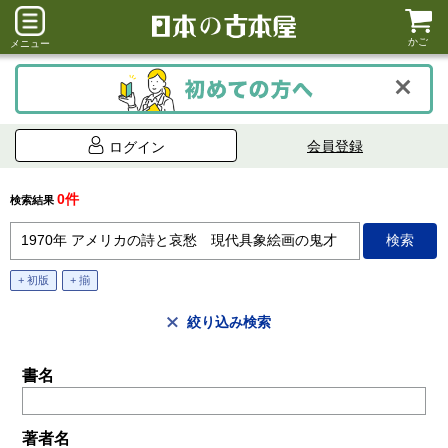
かご
メニュー
会員登録
ログイン
0件
検索結果
+ 初版
+ 揃
絞り込み検索
書名
著者名