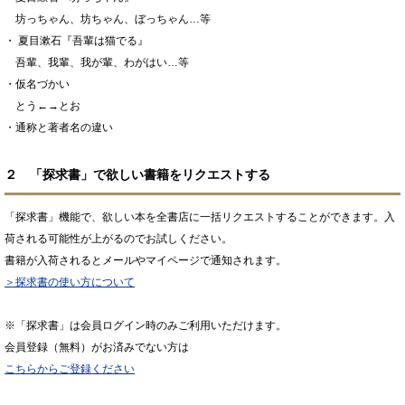
坊っちゃん、坊ちゃん、ぼっちゃん…等
・ 夏目漱石『吾輩は猫でる』
吾輩、我輩、我が輩、わがはい…等
・仮名づかい
とう←→とお
・通称と著者名の違い
２ 「探求書」で欲しい書籍をリクエストする
「探求書」機能で、欲しい本を全書店に一括リクエストすることができます。入
荷される可能性が上がるのでお試しください。
書籍が入荷されるとメールやマイページで通知されます。
＞探求書の使い方について
※「探求書」は会員ログイン時のみご利用いただけます。
会員登録（無料）がお済みでない方は
こちらからご登録ください