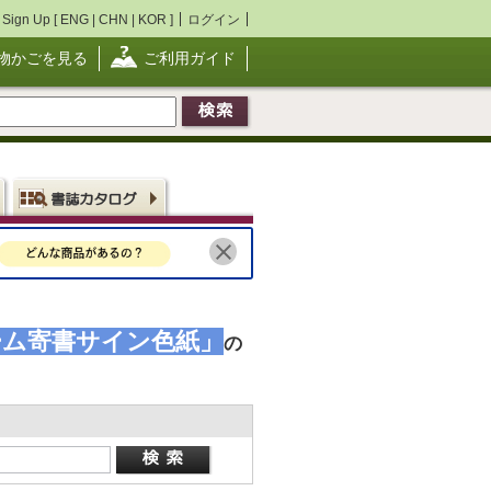
Sign Up [
ENG
|
CHN
|
KOR
]
ログイン
物かごを見る
ご利用ガイド
ーム寄書サイン色紙」
の