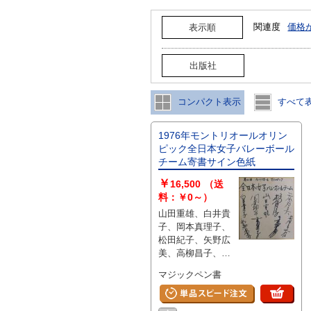
関連度
価格
表示順
出版社
コンパクト表示
すべて
1976年モントリオールオリン
ピック全日本女子バレーボール
チーム寄書サイン色紙
￥
16,500
（送
料：￥0～）
山田重雄、白井貴
子、岡本真理子、
松田紀子、矢野広
美、高柳昌子、吉
田真理子、金坂克
マジックペン書
子、荒木田裕子の
他全９名