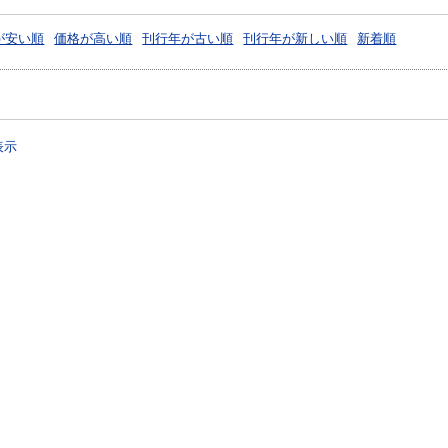
が安い順
価格が高い順
刊行年が古い順
刊行年が新しい順
新着順
表示