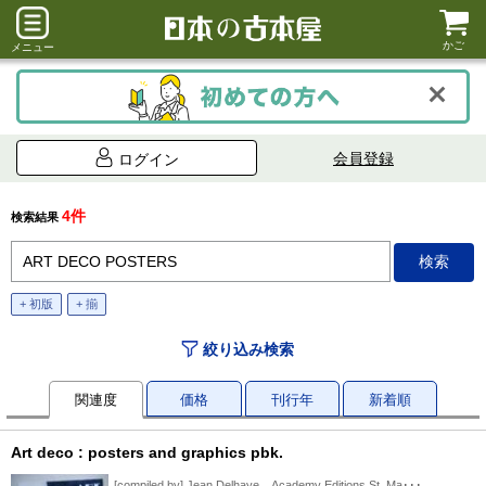
かご
メニュー
会員登録
ログイン
4件
検索結果
+ 初版
+ 揃
絞り込み検索
関連度
価格
刊行年
新着順
Art deco : posters and graphics pbk.
[compiled by] Jean Delhaye、Academy Editions St. Ma･･･