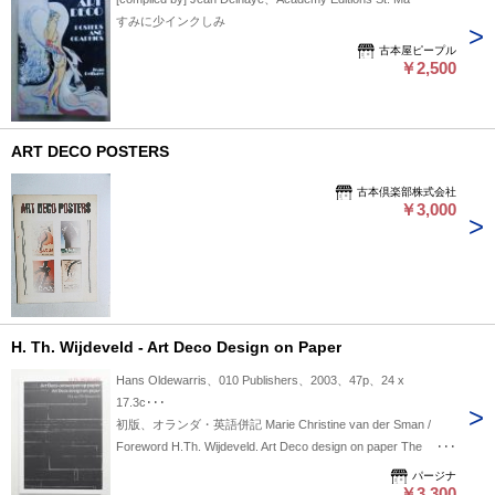
すみに少インクしみ
古本屋ピープル
￥2,500
ART DECO POSTERS
古本倶楽部株式会社
￥3,000
H. Th. Wijdeveld - Art Deco Design on Paper
Hans Oldewarris、010 Publishers、2003、47p、24 x
17.3c･･･
初版、オランダ・英語併記 Marie Christine van der Sman /
Foreword H.Th. Wijdeveld. Art Deco design on paper The
formative years Stage and theatre Other graphic work
パージナ
Architectura Wendingen Type design Posters Books Fré Cohen
￥3,300