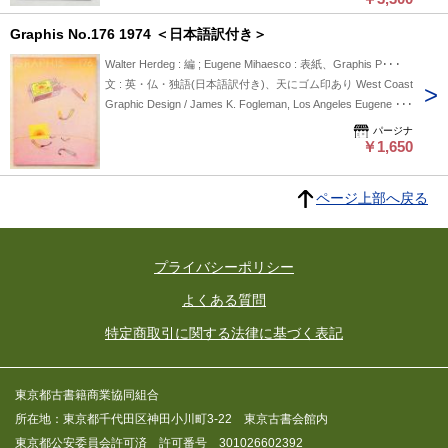
Anton Kurvers Designs by architects Sources of illustrations,
Graphis No.176 1974 ＜日本語訳付き＞
further reading Credits
Walter Herdeg : 編 ; Eugene Mihaesco : 表紙、Graphis P･･･
文 : 英・仏・独語(日本語訳付き)、天にゴム印あり West Coast
Graphic Design / James K. Fogleman, Los Angeles Eugene
Mihaesco / Manuel Gasser, Zurich Tomi Ungerer: America /
パージナ
Prof. Walther Killy, Berne Swiss Posters 1974 / Mark Zeugin,
￥1,650
Lucerne Holger Matthies / Pali Meller-Marcovicz, Hamburg
Outline of a course of plastic art / Prof. Herbert Kramel, Zurich
ページ上部へ戻る
Raoul Dufy: his famous Art Deco textile designs / Jacques Paul
Dauriac, Paris Book Reviews
プライバシーポリシー
よくある質問
特定商取引に関する法律に基づく表記
東京都古書籍商業協同組合
所在地：東京都千代田区神田小川町3-22 東京古書会館内
東京都公安委員会許可済 許可番号 301026602392