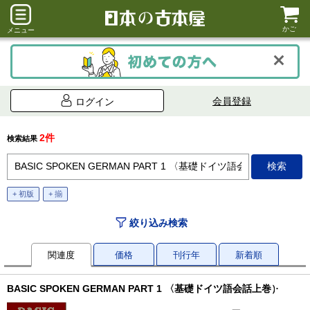
かご
メニュー
会員登録
ログイン
2件
検索結果
+ 初版
+ 揃
絞り込み検索
関連度
価格
刊行年
新着順
BASIC SPOKEN GERMAN PART 1 〈基礎ドイツ語会話上巻）