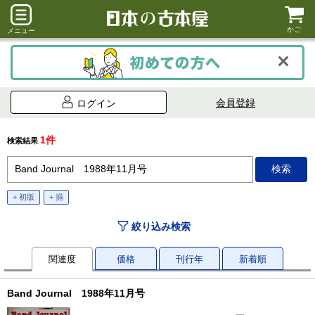
かご
メニュー
会員登録
ログイン
1件
検索結果
+ 初版
+ 揃
絞り込み検索
関連度
価格
刊行年
新着順
Band Journal 1988年11月号