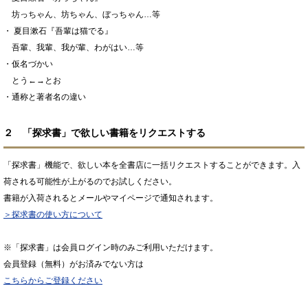
坊っちゃん、坊ちゃん、ぼっちゃん…等
・ 夏目漱石『吾輩は猫でる』
吾輩、我輩、我が輩、わがはい…等
・仮名づかい
とう←→とお
・通称と著者名の違い
２ 「探求書」で欲しい書籍をリクエストする
「探求書」機能で、欲しい本を全書店に一括リクエストすることができます。入
荷される可能性が上がるのでお試しください。
書籍が入荷されるとメールやマイページで通知されます。
＞探求書の使い方について
※「探求書」は会員ログイン時のみご利用いただけます。
会員登録（無料）がお済みでない方は
こちらからご登録ください