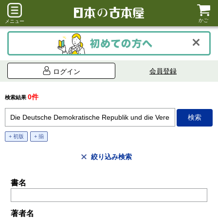
かご
メニュー
会員登録
ログイン
0件
検索結果
+ 初版
+ 揃
絞り込み検索
書名
著者名