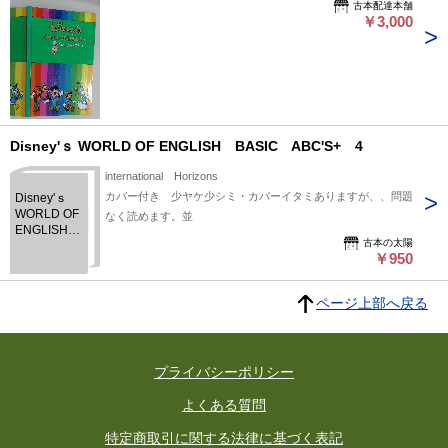
古本配達本舗
￥3,000
Disney'ｓ WORLD OF ENGLISH BASIC ABC'S+ 4
international Horizons
カバー付き 少ヤケ少シミ・カバーイタミありますが、、問題
Disney'ｓ
WORLD OF
なく読めます。並
ENGLISH
古本の太陽
BASIC
￥950
ABC'S+ 4
ページ上部へ戻る
プライバシーポリシー
よくある質問
特定商取引に関する法律に基づく表記