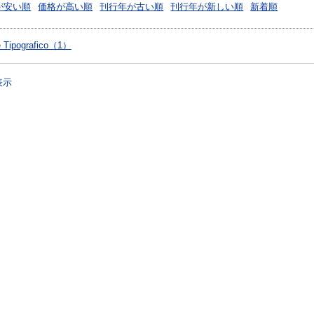
が安い順
価格が高い順
刊行年が古い順
刊行年が新しい順
新着順
ne Tipografico（1）
表示