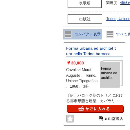
関連度
価格
表示順
Torino, Unio
出版社
コンパクト表示
すべて
Forma urbana ed architetｔ
ura nella Torino barocca.
￥
30,000
Forma
Cavallari Murat,
urbana ed
Augusto 、Torino,
architetｔ
Unione Tipografico
ura nella
、1968 、3冊
Torino
barocca.
〔伊〕バロック期のトリノにおけ
る都市形態と建築 カバラリ・ム
ラ, アウグスト Vols. 1-2 in 3
vols. in Box (xvi, xi, 1498/xi,
512p.) 30cm 函傷
五山堂書店