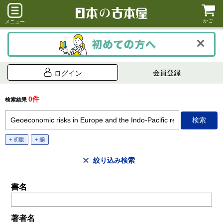
かご
メニュー
会員登録
ログイン
0件
検索結果
+ 初版
+ 揃
絞り込み検索
書名
著者名