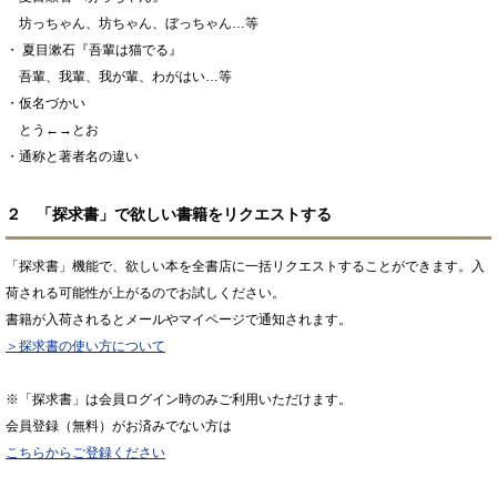
坊っちゃん、坊ちゃん、ぼっちゃん…等
・ 夏目漱石『吾輩は猫でる』
吾輩、我輩、我が輩、わがはい…等
・仮名づかい
とう←→とお
・通称と著者名の違い
２ 「探求書」で欲しい書籍をリクエストする
「探求書」機能で、欲しい本を全書店に一括リクエストすることができます。入
荷される可能性が上がるのでお試しください。
書籍が入荷されるとメールやマイページで通知されます。
＞探求書の使い方について
※「探求書」は会員ログイン時のみご利用いただけます。
会員登録（無料）がお済みでない方は
こちらからご登録ください