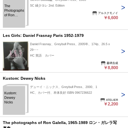
SC 縁少ヨレ 2nd. Edition
The
Photographs
アルスクモノイ
of Ron
￥6,600
Galella
1965-1989
Les Girls: Daniel Frasnay Paris 1952-1979
Daniel Frasnay、Greybull Press、2005年、174p、26.5 x
29･･･
HC 英語 カバー
書肆吉成
￥8,800
Kustom: Dewey Nicks
デューイ・ニックス、Greybull Press、2000、1
HC、カバー付、本体良好 ISBN 0967236622
Kustom:
Dewey
ATELIER
Nicks
￥2,200
The photographs of Ron Galella, 1965-1989 ロン・ガレラ写