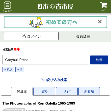
かご
メニュー
会員登録
ログイン
8件
検索結果
+ 初版
+ 揃
絞り込み検索
関連度
価格
刊行年
新着順
The Photographs of Ron Galella 1965-1989
Steven Bluttal編、Greybull Press、2003