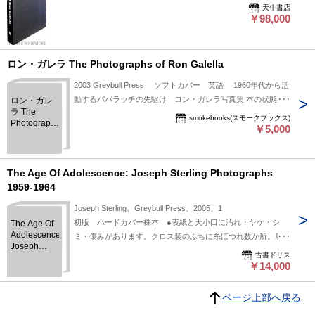
天牛書店
￥98,000
ロン・ガレラ The Photographs of Ron Galella
2003 Greybull Press ソフトカバー 英語 1960年代から活
動するパパラッチの先駆け ロン・ガレラ写真集 本の状態
ロン・ガレ
ラ The
カバーすれ 下部いたみ
smokebooks(スモークブックス)
Photographs
￥5,000
of Ron
Galella
The Age Of Adolescence: Joseph Sterling Photographs
1959-1964
Joseph Sterling、Greybull Press、2005、1
初版 ハードカバー裸本 ●表紙と天小口に汚れ・ヤケ・シ
The Age Of
Adolescence:
ミ・傷みがあります。クロス装のふちに糸ほつれ数か所。底に
Joseph
黒いマジック点。その他、特に問題はありません。古本として
古書ドリス
Sterling
経年並の状態です。●ページ内に書き込み・線引きはありませ
￥14,000
Photographs
ん。★ご注文確認後、2営業日以内に発送手続きいたします。
1959-1964
定休日は水曜です。
ページ上部へ戻る