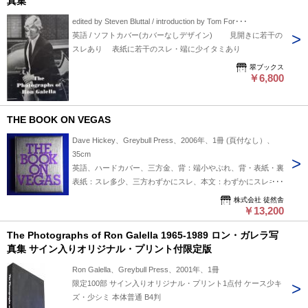
真集
edited by Steven Bluttal / introduction by Tom For･･･
英語 / ソフトカバー(カバーなしデザイン) 見開きに若干の
スレあり 表紙に若干のスレ・端に少イタミあり
翠ブックス
￥6,800
THE BOOK ON VEGAS
Dave Hickey、Greybull Press、2006年、1冊 (頁付なし）、
35cm
英語、ハードカバー、三方金、背：端小やぶれ、背・表紙・裏
表紙：スレ多少、三方わずかにスレ、本文：わずかにスレキズ
読みシワ、書込なし
株式会社 徒然舎
￥13,200
The Photographs of Ron Galella 1965-1989 ロン・ガレラ写
真集 サイン入りオリジナル・プリント付限定版
Ron Galella、Greybull Press、2001年、1冊
限定100部 サイン入りオリジナル・プリント1点付 ケース少キ
ズ・少シミ 本体普通 B4判