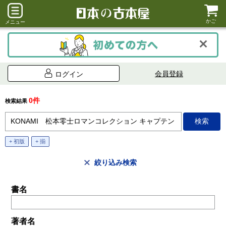
かご
メニュー
会員登録
ログイン
0件
検索結果
+ 初版
+ 揃
絞り込み検索
書名
著者名