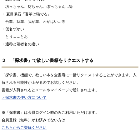
坊っちゃん、坊ちゃん、ぼっちゃん…等
・ 夏目漱石『吾輩は猫でる』
吾輩、我輩、我が輩、わがはい…等
・仮名づかい
とう←→とお
・通称と著者名の違い
２ 「探求書」で欲しい書籍をリクエストする
「探求書」機能で、欲しい本を全書店に一括リクエストすることができます。入
荷される可能性が上がるのでお試しください。
書籍が入荷されるとメールやマイページで通知されます。
＞探求書の使い方について
※「探求書」は会員ログイン時のみご利用いただけます。
会員登録（無料）がお済みでない方は
こちらからご登録ください