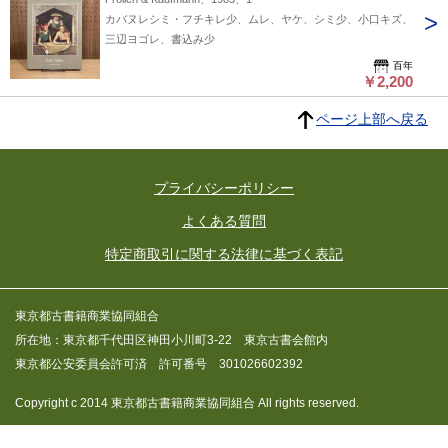
カバヌレシミ・フチキレ少、ムレ、ヤケ、シミ少、小口キズ、
三辺ヨゴレ、書込み少
百年
￥2,200
ページ上部へ戻る
プライバシーポリシー
よくある質問
特定商取引に関する法律に基づく表記
東京都古書籍商業協同組合
所在地：東京都千代田区神田小川町3-22 東京古書会館内
東京都公安委員会許可済 許可番号 301026602392
Copyright c 2014 東京都古書籍商業協同組合 All rights reserved.