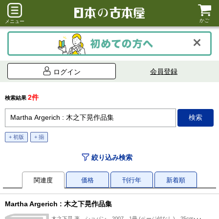
かご
メニュー
会員登録
ログイン
2件
検索結果
+ 初版
+ 揃
絞り込み検索
関連度
価格
刊行年
新着順
Martha Argerich : 木之下晃作品集
木之下晃 著、ショパン、2007、1冊 (ページ付なし)、25cm、1