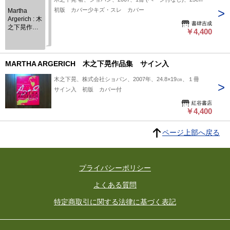
初版 カバー少キズ・スレ カバー
Martha
Argerich : 木
書肆吉成
之下晃作品
￥4,400
集
MARTHA ARGERICH 木之下晃作品集 サイン入
木之下晃、株式会社ショパン、2007年、24.8×19㎝、１冊
サイン入 初版 カバー付
紅谷書店
￥4,400
ページ上部へ戻る
プライバシーポリシー
よくある質問
特定商取引に関する法律に基づく表記