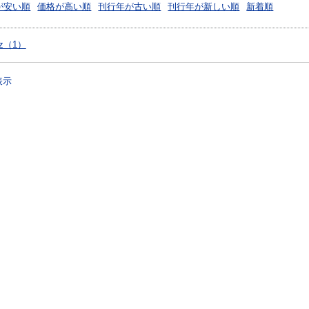
が安い順
価格が高い順
刊行年が古い順
刊行年が新しい順
新着順
ltz（1）
表示