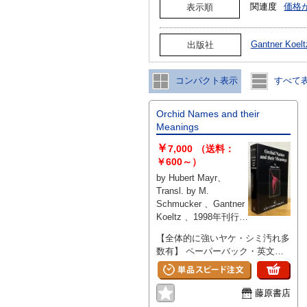
関連度
価格
表示順
Gantner Koe
出版社
コンパクト表示
すべて
Orchid Names and their
Meanings
￥
7,000
（送料：
￥600～）
by Hubert Mayr、
Transl. by M.
Schmucker 、Gantner
Koeltz 、1998年刊行
、548頁 、A5判 、1冊
【全体的に強いヤケ・シミ汚れ多
数有】 ペーパーバック・英文。
裸本。表紙に擦れ・角縁等に傷み
有。地に薄汚れ有。その他本文は
概ね良好です。
藤原書店