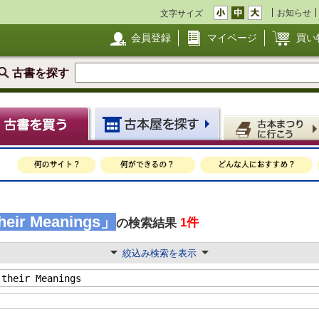
お知らせ
文字サイズ
会員登録
マイページ
買い
古書を探す
heir Meanings」
1件
の検索結果
絞込み検索を表示