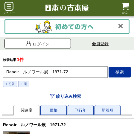
かご
メニュー
会員登録
ログイン
1件
検索結果
+ 初版
+ 揃
絞り込み検索
関連度
価格
刊行年
新着順
Renoir ルノワール展 1971-72