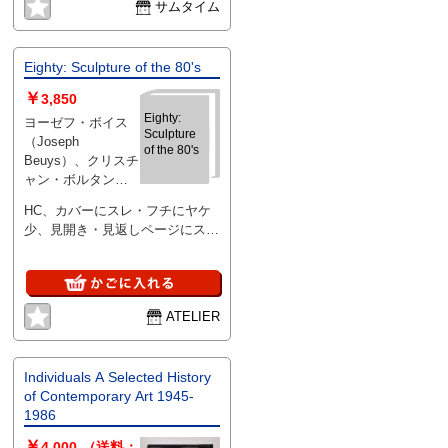
サムタイム
Eighty: Sculpture of the 80's
￥
3,850
Eighty:
ヨーゼフ・ボイス
Sculpture
（Joseph
of the 80's
Beuys）、クリスチ
ャン・ボルタンス
キー（Christian
HC、カバーにスレ・フチにヤケ
Boltanski）、ソ
少、見開き・見返しページにスレ
ル・ルウィット
によるヨゴレ少有。中ページ良好
（Sol LeWitt）、リ
ISBN 2908787008
チャード・セラ
（Richard Serra）
他 、Flohic Editions
ATELIER
、1990 、1
Individuals A Selected History
of Contemporary Art 1945-
1986
￥
4,000
（送料：