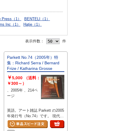
le Press（1）
BENTELI（1）
ams Inc（1）
Hatje（1）
表示件数：
件
Parkett No.74（2005年）特
集：Richard Serra / Bernard
Frize / Katharina Grosse
￥
5,000
（送料：
￥300～）
、2005年 、214ペ
ージ
英語。アート雑誌 Parkett の2005
年発行号（No.74）です。 現代美
術を代表するアーティスト リチ
ャード・セラ、ベルナール・フリ