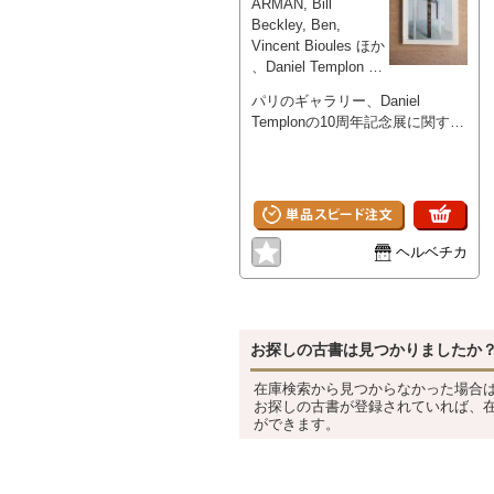
ARMAN, Bill
Beckley, Ben,
Vincent Bioules ほか
、Daniel Templon 、
1978年 、95ページ
パリのギャラリー、Daniel
、28×21cm 、1
Templonの10周年記念展に関する
図録。 1978年10月7日-11月16日
開催。 ARMAN、Bill Beckley、
Ben、Vincent Bioules、Louis
Cane、Dan Flavin、Don Judd、
Ellsworth Kelly、Willem de
Kooning、Olivier Mosset、Robert
ヘルベチカ
Motherwell、Kenneth Noland、
Jules Olitski、Larry Poons、
Richard Serra、Frank Stella、
Andy Warhol ほか参加。 モノク
お探しの古書は見つかりましたか
ロ図版・テキストを収録した現代
美術資料。 ▼ 状態 ・カバー：表
在庫検索から見つからなかった場合
紙少スレ、少ヤケ、角イタミ、下
お探しの古書が登録されていれば、
角に小剥がれ ・本体：表紙まわ
ができます。
りに軽い使用感 ・小口：特記す
べきダメージなし ・本文：概ね
良好