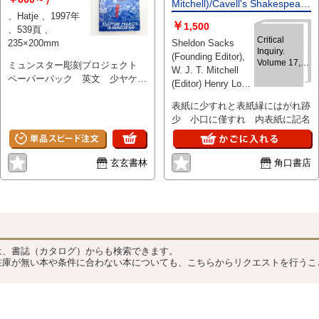
Mitchell)/Cavell's Shakespeare
、Hatje 、1997年
(Jonathan Crewe James
￥
1,500
、539頁 、
Conant. Gerald L.
Critical
235×200mm
Sheldon Sacks
Bruns)/Kristeva and Poetry
Inquiry.
(Founding Editor),
(Toril Moi. Calvin Bedient)
Volume 17,
ミュンスター彫刻プロジェクト
W. J. T. Mitchell
Number 3.
ペーパーバック 英文 少ヤケ、
(Editor) Henry Louis
(Summer
フチ少傷ミ Kim Adams, Carl
Gates, Jr./Gilles
1991) Critical
Andre, Michael Asher, Georg
表紙に少すれと表紙縁にはがれ跡
Response :
Deleuze/ David
Baselitz, Alighiero Boetti,
少 小口に僅すれ 内表紙に記名
Public Art.
Saunders, and Ian
(Jerome
Christine Borland, Daniel Buren,
Hunter/Brook
Christensen.
Janet Cardiff, Maurizio Cattelan,
Thomas/Barbara
W. J. T.
Stephen Craig, Richard Deacon,
玄玄書林
角口書店
Hoffman/Richard
Mitchell)/Cavell
Mark Dion, Stan Douglas, Maria
Shakespeare
Serra/Heinz
Eichhorn, Ayşe Erkmen, Peter
(Jonathan
Ickstadt. 、
Crewe
Fischli/ David Weiss, Isa
University of
James
Genzken, Paul-Armand Gette,
Chicago Press 、
Conant.
？
Jef Geys, Douglas Gordon, Dan
1991
Gerald L.
Graham, Marie-Ange Guilleminot,
Bruns)/Kristeva
は、書誌（カタログ）からも検索できます。
Hans Haacke, Raymond Hains,
and Poetry
在庫が無い本や条件に合わない本についても、こちらからリクエストを行うこ
Georg Herold, Thomas
(Toril Moi.
Calvin
Hirschhorn, Rebecca Horn,
Bedient)
Huang Yong Ping, Bethan Huws,
Fabrice Hybert, Ilya Kabakov, 川