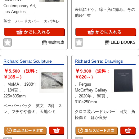
Contemporary Art,
表紙にヤケ。縁・角に痛み。その
Los Angeles 、
他経年並
1998
英文 ハードカバー カバキレ
書肆吉成
LIEB BOOKS
Richard Serra: Sculpture
Richard Serra: Drawings
￥
￥
5,500
（送料：
9,900
（送料：
￥185～）
￥820～）
、MoMA 、1988年
、Fergus
、184頁 、
McCaffrey Gallery
225×305mm
、2020年 、80頁 、
310×250mm
ペーパーバック 英文 2刷 ス
レ、フチやや傷ミ、天地シミ
クロス装ハードカバー 日英 角
軽傷ミ ほか良好