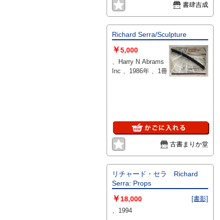
書肆吉成
Richard Serra/Sculpture
￥
5,000
、Harry N Abrams
Inc 、1986年 、1冊
古書まりか堂
リチャード・セラ Richard
Serra: Props
￥
18,000
[書影]
、1994