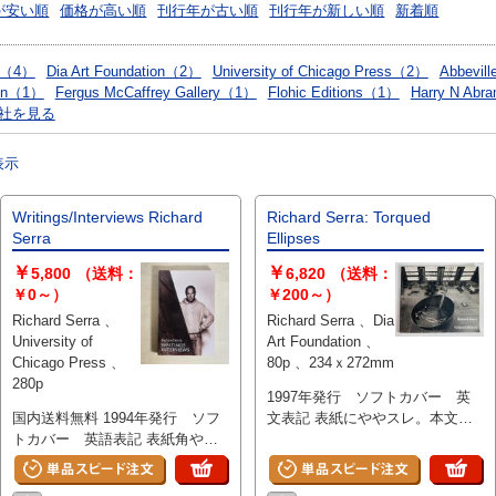
が安い順
価格が高い順
刊行年が古い順
刊行年が新しい順
新着順
ag（4）
Dia Art Foundation（2）
University of Chicago Press（2）
Abbevil
lon（1）
Fergus McCaffrey Gallery（1）
Flohic Editions（1）
Harry N Abr
社を見る
表示
Writings/Interviews Richard
Richard Serra: Torqued
Serra
Ellipses
￥
￥
5,800
（送料：
6,820
（送料：
￥0～）
￥200～）
Richard Serra 、
Richard Serra 、Dia
University of
Art Foundation 、
Chicago Press 、
80p 、234ｘ272mm
280p
1997年発行 ソフトカバー 英
国内送料無料 1994年発行 ソフ
文表記 表紙にややスレ。本文ま
トカバー 英語表記 表紙角やや
えがき1頁のみ朱線引きあり。ほ
スレ。本文書き込みなどはなく保
か書き込みなどなく、ご通読に問
存良好です。
題はございません。