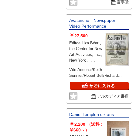
言事堂
Avalanche Newspaper
Video Performance
￥
27,500
Editoe:Liza Béar 、
the Center for New
Art Activities, Inc.,
New York 、
May/June 1974 、
Vito Acconci/Keith
36p 、42x29㎝ 、１
Sonnier/Robert Bell/Richard
部
Serra/Josef Beuys/Chris
Burden/Ulrike
Rosenbach/Willoughby
アルカディア書房
Sharp/Dennis Oppenheim/William
Wegman 折れ目から折りたたん
でお送りします。
Daniel Templon dix ans
￥
2,200
（送料：
￥660～）