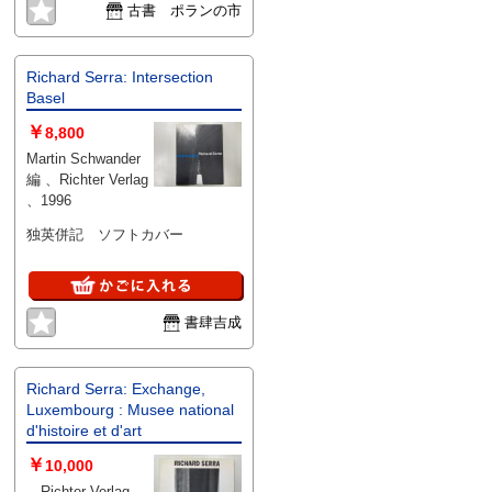
ゼ、カタリーナ・グロッセ を中
古書 ポランの市
心に、多数の作家を取り上げた充
実の内容となっています。 ■内容
概要 本号では、以下の特別寄
Richard Serra: Intersection
稿・論考が収録されています： •
Basel
Richard Serra • Hal
￥
Foster「Richard Serra in Bilbao」
8,800
• Kate D. Nesin「Walking and
Martin Schwander
Looking on Videy Island」 •
編 、Richter Verlag
Theodora Vischer「Richard
、1996
Serra’s List of Verbs」 • Kenneth
独英併記 ソフトカバー
Baker「The Mind’s Mobility」 •
Edition for Parkett: Richard Serra
• Bernard Frize • Katy Siegel &
Paul Mattick「Art and Industry」
• Jordan Kantor「The
書肆吉成
Reconstitution of Time Past」 •
Patricia Falguières「The Politics
of Colors」 • Edition for Parkett:
Richard Serra: Exchange,
Bernard Frize • Katharina Grosse
Luxembourg : Musee national
• Gregory Volk「Uninhibited
d'histoire et d'art
Thinking in Public Space」 •
￥
Hans Ulrich Obristとの対談 •
10,000
Roman Kurzmeyer「RefleXiv」 •
、Richter Verlag 、