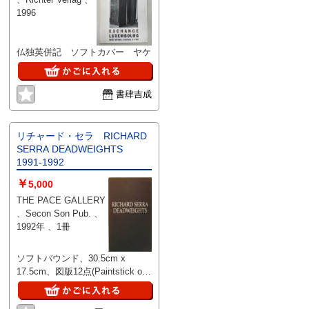
Edition for Parkett: Katharina
1996
Grosse さらに、Wangechi
Mutu、Jockum Nordström、Lucy
McKenzie、Corey McCorkle な
仏独英併記 ソフトカバー ヤケ
ど、同時代の重要作家に関するレ
ビュー・論考も収録。 アート研
究やコレクションに最適な、読み
書肆吉成
応えのある一冊です。
リチャード・セラ RICHARD
SERRA DEADWEIGHTS
1991-1992
￥
5,000
THE PACE GALLERY
、Secon Son Pub. 、
1992年 、1冊
ソフトバウンド、30.5cm x
17.5cm、図版12点(Paintstick on
Paper)、軽いツカレ有 ◎国内送
料無料