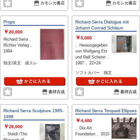
カモシカ書店
カモシカ書店
Props
Richard Serra Dialogue mit
Johann Conrad Schlaun
￥
20,000
￥
5,000
Richard Serra 、
Richter Verlag 、
、Herausgegeben
1994
von Wolfgang Etz
und Ralf Scherer 、
独文/英文 函スレ
1997 、22×24
ソフトカバー 独文
書肆吉成
書肆吉成
Richard Serra Sculpture 1985-
Richard Serra Torqued Ellipses
1998
￥
4,400
￥
28,000
、Dia Art
、Steidl /The
Foundation 、2015
Museum of