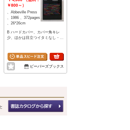
￥800～）
、Abbeville Press
、1986 、372pages
、26*26cm
B ハードカバー、カバー角キレ
少、ほかは目立つイタミなし・並
本 戦後の現代美術の40年。現代
アートを形成してきた思想を照ら
し出し、個々のアーティストがい
かにその進化に貢献してきたかを
示したもの。ジャクソン・ポロッ
ビーバーズブックス
's
ク、ヨーゼフ・ボイスからフラン
ク・ステラ、ダヴィッド・サール
まで、1945年以降の最も影響力
のある80人以上のアーティストの
作品を、160のカラー図版と45の
モノクロ図版を収録。 WILLEM
DE KOONING JACKSON
と
POLLOCK SAM FRANCIS
MARK ROTΗΚΟ BARNETT
NEWMAN CLYFFORD STILL
FRANZ KLINE MORRIS LOUIS