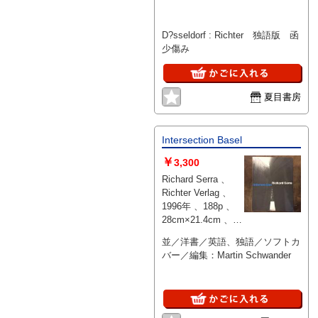
D?sseldorf : Richter 独語版 函
少傷み
夏目書房
Intersection Basel
￥
3,300
Richard Serra 、
Richter Verlag 、
1996年 、188p 、
28cm×21.4cm 、1
冊
並／洋書／英語、独語／ソフトカ
バー／編集：Martin Schwander