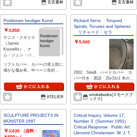
玄玄書林
玄玄書林
Positionen heutiger Kunst
Richard Serra Torqued
Spirals, Toruses and Spheres
￥
3,850
リチャード・セラ
Positionen
ヤニス・クネリス
heutiger
￥
5,500
（Jannis
Kunst
Kounellis）、ナ
ム・ジュン・パイ
ク（Nam June
ソフトカバー、カバーの背上部に
Paik）、フラン
僅かな傷み有。中ページ良好
ク・ステラ（Frank
2002 Steidl ハードカバー カ
ISBN 3886092321
Stella）、マリオ・
バー付き 英語 25x31x1 本の状
メルツ（Mario
態：すれ 天しみ 少 ねじれた
Merz）、リチャー
螺旋 球体の作品集
smokebooks(スモークブ
ド・セラ（Richard
ATELIER
ックス)
Serra）、サイ・ト
ゥオンブリ（Cy
Twombly） 、
SCULPTURE PROJECTS IN
Critical Inquiry. Volume 17,
Staatliche Museen
MÜNSTER 1997
Number 3. (Summer 1991)
Preussischer
Critical Response : Public Art.
￥
Kulturbessitz 、
3,630
（送料：
(Jerome Christensen. W. J. T.
1988 、1
￥600～）