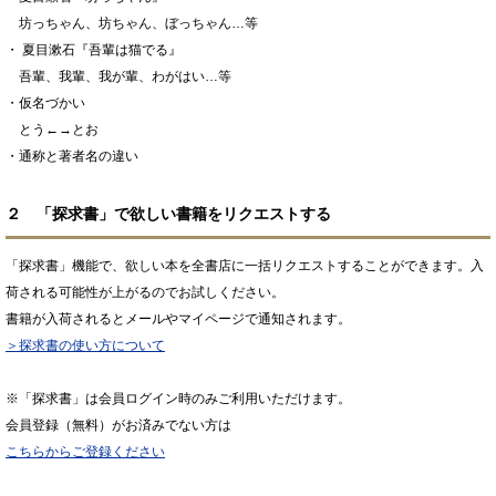
坊っちゃん、坊ちゃん、ぼっちゃん…等
・ 夏目漱石『吾輩は猫でる』
吾輩、我輩、我が輩、わがはい…等
・仮名づかい
とう←→とお
・通称と著者名の違い
２ 「探求書」で欲しい書籍をリクエストする
「探求書」機能で、欲しい本を全書店に一括リクエストすることができます。入
荷される可能性が上がるのでお試しください。
書籍が入荷されるとメールやマイページで通知されます。
＞探求書の使い方について
※「探求書」は会員ログイン時のみご利用いただけます。
会員登録（無料）がお済みでない方は
こちらからご登録ください