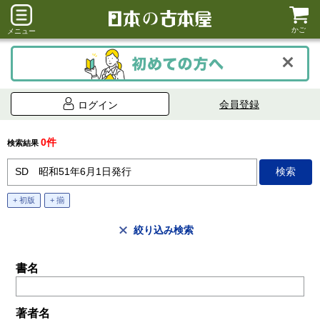
かご
メニュー
会員登録
ログイン
0件
検索結果
+ 初版
+ 揃
絞り込み検索
書名
著者名