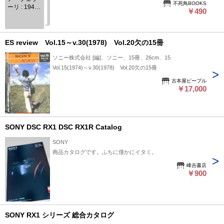
不死鳥BOOKS
ーリ : 1947-
￥490
1997 :50年
全記録
<Sony
magazines
ES review Vol.15～v.30(1978) Vol.20欠の15冊
deluxe>
ソニー株式会社 [編]、ソニー、15冊、26cm、15
Vol.15(1974)～v.30(1978) Vol.20欠の15冊
古本屋ピープル
￥17,000
SONY DSC RX1 DSC RX1R Catalog
SONY
商品カタログです。ふちに僅かにイタミ。
峰吉書店
￥900
SONY RX1 シリーズ 総合カタログ