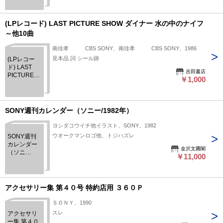
(LPレコード) LAST PICTURE SHOW ダイナー 水の中のナイフ
～他10曲
南佳孝 CBS SONY、南佳孝 CBS SONY、1986
見本品 詞 シール跡
(LPレコー
ド) LAST
吉田書店
PICTURE
￥1,000
SHOW ダイ
ナー 水の中
のナイフ～
他10曲
SONY週刊カレンダー（ソニー/1982年）
ヨシダコウイチ他イラスト、SONY、1982
ウオークマンロゴ他、トジハズレ
SONY週刊
カレンダー
金沢文圃閣
（ソニ
￥11,000
ー/1982年）
アクセサリー集 第４０号 特約店用 ３６０Ｐ
ＳＯＮＹ、1990
スレ
アクセサリ
ー集 第４０