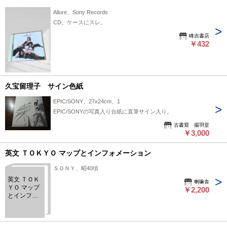
Allure、Sony Records
CD。ケースにスレ。
峰吉書店
￥432
久宝留理子 サイン色紙
EPIC/SONY、27x24cm、1
EPIC/SONYの写真入り台紙に直筆サイン入り。
古書窟 揚羽堂
￥3,000
英文 ＴＯＫＹＯ マップとインフォメーション
ＳＯＮＹ、昭40頃
英文 ＴＯＫ
喇嘛舎
ＹＯ マップ
￥2,200
とインフォ
メーション