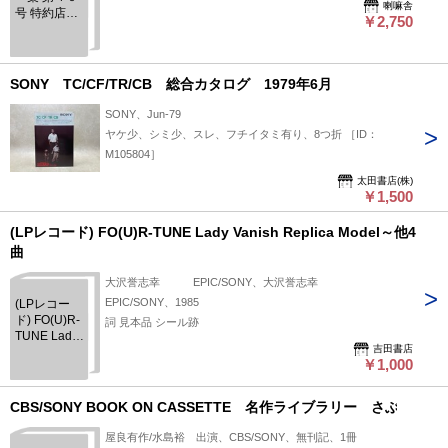
喇嘛舎
号 特約店用
￥2,750
３６０Ｐ
SONY TC/CF/TR/CB 総合カタログ 1979年6月
SONY、Jun-79
ヤケ少、シミ少、スレ、フチイタミ有り、8つ折 ［ID：
M105804］
太田書店(株)
￥1,500
(LPレコード) FO(U)R-TUNE Lady Vanish Replica Model～他4
曲
大沢誉志幸 EPIC/SONY、大沢誉志幸
EPIC/SONY、1985
(LPレコー
ド) FO(U)R-
詞 見本品 シール跡
TUNE Lady
吉田書店
Vanish
￥1,000
Replica
Model～他4
曲
CBS/SONY BOOK ON CASSETTE 名作ライブラリー さぶ
屋良有作/水島裕 出演、CBS/SONY、無刊記、1冊