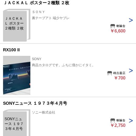
ＪＡＣＫＡＬ ポスター２種類 ２枚
ＳＯＮＹ
裏テープアト 端少ヤブレ
ＪＡＣＫＡ
Ｌ ポスター
喇嘛舎
２種類 ２枚
￥6,600
RX100 II
SONY
商品カタログです。ふちに僅かにイタミ。
峰吉書店
￥700
SONYニュース １９７３年４月号
ソニー株式会社
SONYニュ
喇嘛舎
ース １９７
￥2,750
３年４月号