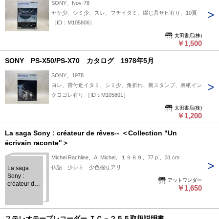
SONY、Nov-78
ヤケ少、シミ少、スレ、フチイタミ、綴じ具サビ有り、10頁
［ID：M105806］
太田書店(株)
￥1,500
SONY PS-X50/PS-X70 カタログ 1978年5月
SONY、1978
ヨレ、背付近イタミ、シミ少、角折れ、裏スタンプ、表紙イン
クヨゴレ有り ［ID：M105801］
太田書店(株)
￥1,200
La saga Sony : créateur de rêves-- ＜Collection "Un
écrivain raconte"＞
Michel Rachline、A. Michel、１９８９、77 p.、31 cm
仏語 少シミ 少色褪せアリ
La saga
Sony :
アットワンダー
créateur de
￥1,650
rêves-- ＜
Collection
"Un écrivain
raconte"＞
ステレオテープレコーダー ＴＣ－２５５取扱説明書