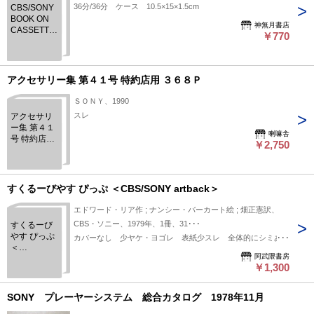
36分/36分 ケース 10.5×15×1.5cm
CBS/SONY
BOOK ON
神無月書店
CASSETTE
￥770
名作ライブ
ラリー さ
ぶ
アクセサリー集 第４１号 特約店用 ３６８Ｐ
ＳＯＮＹ、1990
スレ
アクセサリ
ー集 第４１
喇嘛舎
号 特約店用
￥2,750
３６８Ｐ
すくるーびやす ぴっぷ ＜CBS/SONY artback＞
エドワード・リア作 ; ナンシー・バーカート絵 ; 畑正憲訳、
CBS・ソニー、1979年、1冊、31･･･
すくるーび
やす ぴっぷ
カバーなし 少ヤケ・ヨゴレ 表紙少スレ 全体的にシミあり
＜
阿武隈書房
CBS/SONY
￥1,300
artback＞
SONY プレーヤーシステム 総合カタログ 1978年11月