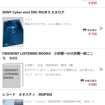
￥600
SONY Cyber shot DSC RX1R II カタログ
ソニー
商品カタログです。ふちに僅かにイタミ。
峰吉書店
￥700
CBS/SONY LISTENING BOOKS 小沢昭一の小沢昭一的ここ
ろ その1
小沢昭一 口演、CBS/SONY、昭63、1冊
女子マラソンはいい。走るについて/着替える、はき替えるに
CBS/SONY
LISTENING
ついて ケース 11×15×1.5cm
BOOKS 小
神無月書店
沢昭一の小
￥880
沢昭一的こ
ころ その1
レコード オネスティ 06SP302
ビリー・ジョエル、CBS/SONY / CBS/SONY INC、1974、1