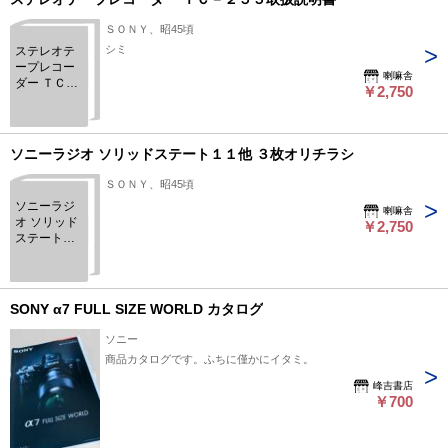
ＳＯＮＹ、昭45頃
シミ
ステレオテ
ープレコー
喇嘛舎
ダー ＴＣ－
￥2,750
２５５取扱
説明書
ソニーラジオ ソリッドステート１１他 ３枚オリチラシ
ＳＯＮＹ、昭45頃
ソニーラジ
喇嘛舎
オ ソリッド
￥2,750
ステート１
１他 ３枚オ
リチラシ
SONY α7 FULL SIZE WORLD カタログ
ソニー
商品カタログです。ふちに僅かにイタミ。
峰吉書店
￥700