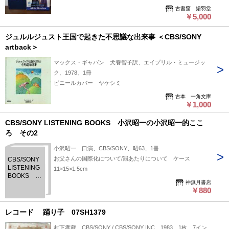
古書窟 揚羽堂
￥5,000
ジュルルジュスト王国で起きた不思議な出来事 ＜CBS/SONY
artback＞
マックス・ギャバン 犬養智子訳、エイプリル・ミュージッ
ク、1978、1冊
ビニールカバー ヤケシミ
古本 一角文庫
￥1,000
CBS/SONY LISTENING BOOKS 小沢昭一の小沢昭一的ここ
ろ その2
小沢昭一 口演、CBS/SONY、昭63、1冊
お父さんの国際化について/罰あたりについて ケース
CBS/SONY
LISTENING
11×15×1.5cm
BOOKS 小
神無月書店
沢昭一の小
￥880
沢昭一的こ
ころ その2
レコード 踊り子 07SH1379
村下孝蔵、CBS/SONY / CBS/SONY INC、1983、1枚、7イン