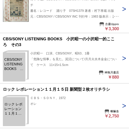
チ
書名：レコード 踊り子 07SH1379 著者：村下孝蔵 出版
元：CBS/SONY / CBS/SONY INC 刊行年：1983 版表示： 説
明：村下孝蔵が1983年にCBS/SONY INCからリリースしたシ
古書Uppro
ングルレコード「踊り子」（品番：07SH1379）である。村下
￥3,300
孝蔵は繊細な指弾きギターと詩情豊かな歌詞で知られるシンガ
CBS/SONY LISTENING BOOKS 小沢昭一の小沢昭一的ここ
ーソングライターであり、「踊り子」はその代表曲として広く
ろ その3
認知されている。切なくも美しいメロディーラインと情景描写
に優れた歌詞が融合したこの楽曲は、1980年代の日本のポッ
小沢昭一 口演、CBS/SONY、昭63、1冊
プス・フォークシーンにおける傑作の一つとして高く評価され
「危険な情事」を見た。泥沼について/月月火水木金金につい
CBS/SONY
ている。 状態:45ｒｐｍ 2曲入 状態：
LISTENING
て ケース 11×15×1.5cm
BOOKS 小
神無月書店
沢昭一の小
￥880
沢昭一的こ
ころ その3
ロック レボレーション１１月１５日 新聞型２枚オリチラシ
ＣＢＳ・ＳＯＮＹ、1972
オレ
ロック レボ
レーション
喇嘛舎
１１月１５
￥2,750
日 新聞型２
枚オリチラ
シ