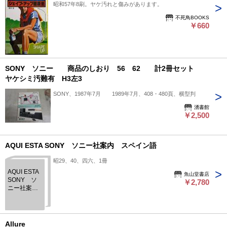
昭和57年8刷。ヤケ汚れと傷みがあります。
不死鳥BOOKS
￥660
SONY ソニー 商品のしおり 56 62 計2冊セット
ヤケシミ汚難有 H3左3
SONY、1987年7月 1989年7月、408・480頁、横型判
湧書館
￥2,500
AQUI ESTA SONY ソニー社案内 スペイン語
昭29、40、四六、1冊
AQUI ESTA
魚山堂書店
SONY ソ
￥2,780
ニー社案
内 スペイ
ン語
Allure