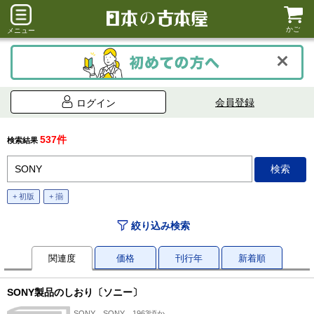
かご
メニュー
会員登録
ログイン
537件
検索結果
+ 初版
+ 揃
絞り込み検索
関連度
価格
刊行年
新着順
SONY製品のしおり〔ソニー〕
SONY、SONY、1963頃か