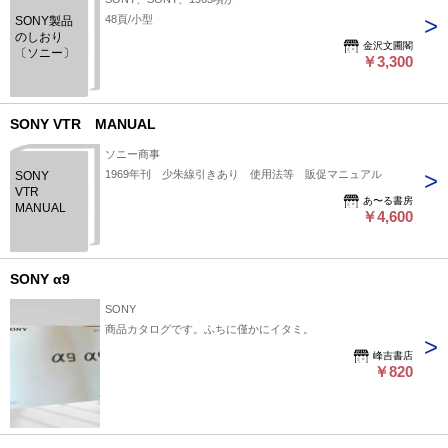
48頁/小型
SONY製品
のしおり
金沢文圃閣
〔ソニー〕
￥3,300
SONY VTR MANUAL
ソニー商事
1969年刊 少朱線引きあり 使用法等 販促マニュアル
SONY
VTR
あ〜る書房
MANUAL
￥4,600
SONY α9
SONY
商品カタログです。ふちに僅かにイタミ。
峰吉書店
￥820