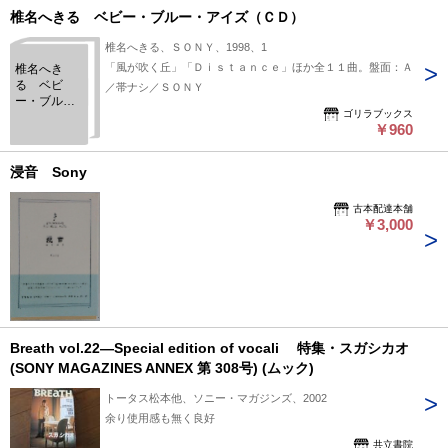
椎名へきる ベビー・ブルー・アイズ（ＣＤ）
椎名へきる、ＳＯＮＹ、1998、1
「風が吹く丘」「Ｄｉｓｔａｎｃｅ」ほか全１１曲。盤面：Ａ
椎名へき
る ベビ
／帯ナシ／ＳＯＮＹ
ー・ブル
ゴリラブックス
ー・アイズ
￥960
（ＣＤ）
浸音 Sony
古本配達本舗
￥3,000
Breath vol.22―Special edition of vocali 特集・スガシカオ
(SONY MAGAZINES ANNEX 第 308号) (ムック)
トータス松本他、ソニー・マガジンズ、2002
余り使用感も無く良好
共立書院