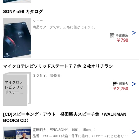
SONY α99 カタログ
ソニー
商品カタログです。ふちに僅かにイタミ。
峰吉書店
￥790
マイクロテレビソリッドステート７７他 ２枚オリチラシ
ＳＯＮＹ、昭45頃
マイクロテ
喇嘛舎
レビソリッ
￥2,750
ドステート
７７他 ２枚
オリチラシ
[CD]スピーキング・アウト 盛田昭夫スピーチ集〈WALKMAN
BOOKS CD〉
盛田昭夫、EPIC/SONY、1991、15cm、1
品番：ESCC 4011 紙箱・冊子に擦れ、CDケースにヒビ有り。