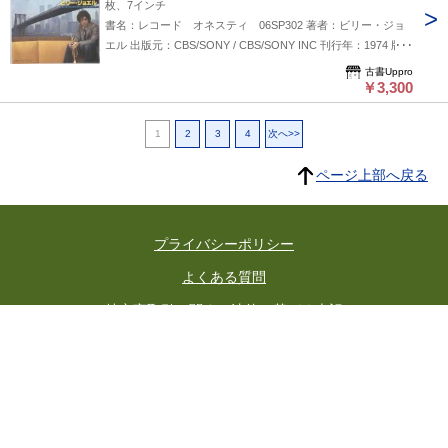
枚、7インチ
書名：レコード オネスティ 06SP302 著者：ビリー・ジョ
エル 出版元：CBS/SONY / CBS/SONY INC 刊行年：1974 版表
示： 説明：ビリー・ジョエルがCBS/SONY INCからリリース
古書Uppro
したシングルレコード「オネスティ（Honesty）」（品番：
￥3,300
06SP302）である。「オネスティ」は1979年のアルバム
「52nd Street」に収録された楽曲であり、ピアノバラードの
1
2
3
4
次へ>>
名曲として世界中で愛されている。誠実さへの切実な願いを綴
った歌詞と美しいメロディーが多くのリスナーの心を捉え、日
ページ上部へ戻る
本でも特に高い人気を誇る楽曲である。ビリー・ジョエルの代
表作として今日も色あせることなく聴き継がれている。 状
態:45ｒｐｍ 2曲入 状態：
プライバシーポリシー
よくある質問
特定商取引に関する法律に基づく表記
東京都古書籍商業協同組合
所在地：東京都千代田区神田小川町3-22 東京古書会館内
東京都公安委員会許可済 許可番号 301026602392