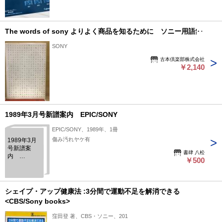
The words of sony よりよく商品を知るために ソニー用語集
SONY
古本倶楽部株式会社
￥2,140
1989年3月号新譜案内 EPIC/SONY
EPIC/SONY、1989年、1冊
傷み汚れヤケ有
1989年3月
号新譜案
書肆 八松
内
￥500
EPIC/SONY
シェイプ・アップ健康法 :3分間で運動不足を解消できる
<CBS/Sony books>
窪田登 著、CBS・ソニー、201