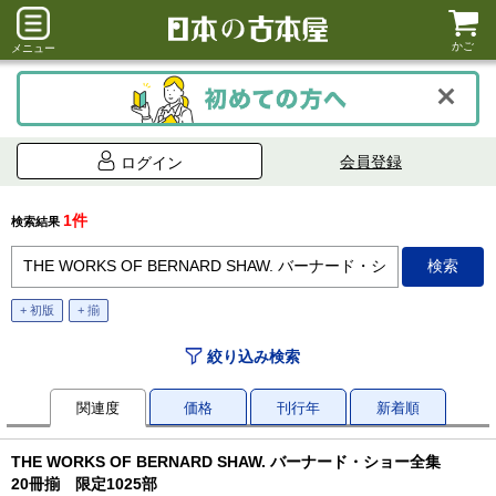
かご
メニュー
会員登録
ログイン
1件
検索結果
+ 初版
+ 揃
絞り込み検索
関連度
価格
刊行年
新着順
THE WORKS OF BERNARD SHAW. バーナード・ショー全集
20冊揃 限定1025部