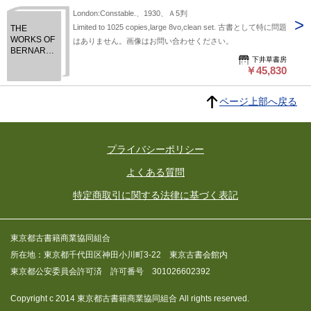
London:Constable.、1930、Ａ5判
Limited to 1025 copies,large 8vo,clean set. 古書として特に問題
THE
WORKS OF
はありません。画像はお問い合わせください。
BERNARD
下井草書房
SHAW. バー
￥45,830
ナード・シ
ョー全集
20冊揃 限
ページ上部へ戻る
定1025部
プライバシーポリシー
よくある質問
特定商取引に関する法律に基づく表記
東京都古書籍商業協同組合
所在地：東京都千代田区神田小川町3-22 東京古書会館内
東京都公安委員会許可済 許可番号 301026602392
Copyright c 2014 東京都古書籍商業協同組合 All rights reserved.