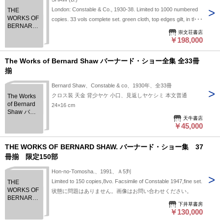
London: Constable & Co., 1930-38. Limited to 1000 numbered
THE
WORKS OF
copies. 33 vols complete set. green cloth, top edges gilt, in the
BERNARD
original dust wrappers, browned but overall an incredibly fine
崇文荘書店
SHAW.
set.
￥198,000
The Works of Bernard Shaw バーナード・ショー全集 全33冊
揃
Bernard Shaw、Constable & co、1930年、全33冊
クロス装 天金 背少ヤケ 小口、見返しヤケシミ 本文普通
The Works
of Bernard
24×16 cm
Shaw バー
天牛書店
ナード・シ
￥45,000
ョー全集 全
33冊揃
THE WORKS OF BERNARD SHAW. バーナード・ショー集 37
冊揃 限定150部
Hon-no-Tomosha.、1991、Ａ5判
Limited to 150 copies,8vo. Facsimile of Constable 1947,fine set.
THE
WORKS OF
状態に問題はありません。画像はお問い合わせください。
BERNARD
下井草書房
SHAW. バー
￥130,000
ナード・シ