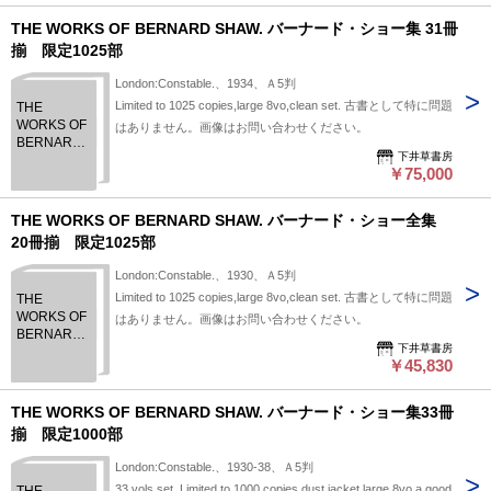
ョー集 37
冊揃 限定
THE WORKS OF BERNARD SHAW. バーナード・ショー集 31冊
150部
揃 限定1025部
London:Constable.、1934、Ａ5判
Limited to 1025 copies,large 8vo,clean set. 古書として特に問題
THE
WORKS OF
はありません。画像はお問い合わせください。
BERNARD
下井草書房
SHAW. バー
￥75,000
ナード・シ
ョー集 31冊
揃 限定
THE WORKS OF BERNARD SHAW. バーナード・ショー全集
1025部
20冊揃 限定1025部
London:Constable.、1930、Ａ5判
Limited to 1025 copies,large 8vo,clean set. 古書として特に問題
THE
WORKS OF
はありません。画像はお問い合わせください。
BERNARD
下井草書房
SHAW. バー
￥45,830
ナード・シ
ョー全集
20冊揃 限
THE WORKS OF BERNARD SHAW. バーナード・ショー集33冊
定1025部
揃 限定1000部
London:Constable.、1930-38、Ａ5判
33 vols.set. Limited to 1000 copies,dust jacket,large 8vo,a good