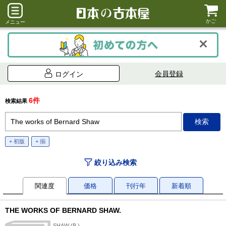
かご
メニュー
会員登録
ログイン
6件
検索結果
+ 初版
+ 揃
絞り込み検索
関連度
価格
刊行年
新着順
THE WORKS OF BERNARD SHAW.
SHAW (B.)