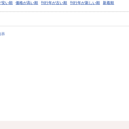
が安い順
価格が高い順
刊行年が古い順
刊行年が新しい順
新着順
表示
？