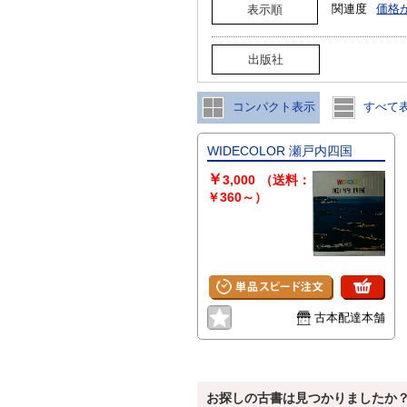
関連度
価格
表示順
出版社
コンパクト表示
すべて
WIDECOLOR 瀬戸内四国
￥
3,000
（送料：
￥360～）
古本配達本舗
お探しの古書は見つかりましたか