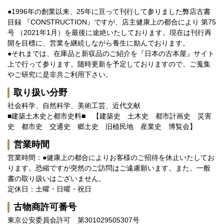
●1996年の創業以来、25年に亘って刊行して参りました弊店古書
目録 『CONSTRUCTION』ですが、店主健康上の都合により 第75
号 （2021年1月）を最後に途絶いたしております。現在は刊行再
開を目標に、営業を継続しながら養生に励んでおります。
●それまでは、在庫品と新収品のご紹介を『日本の古本屋』サイト
上で行って参ります。随時更新を予定しておりますので、ご蒐集
やご研究に是非共ご利用下さい。
取り扱い分野
社会科学、自然科学、美術工芸、近代文献
■建築土木史と都市史料■ 【建築史 土木史 都市計画史 災害
史 都市史 交通史 郷土史 旧植民地 産業史 博覧会】
営業時間
営業時間：●健康上の都合によりお客様のご招待を休止いたしてお
ります。恐縮ですが突然のご訪問はご遠慮願います。また、一般
書の取り扱いはございません。
定休日：土曜・日曜・祝日
古物商許可番号
東京公安委員会許可 第301029505307号