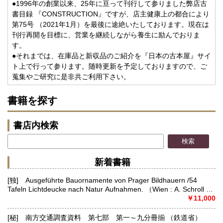
●1996年の創業以来、25年に亘って刊行して参りました弊店古
書目録 『CONSTRUCTION』ですが、店主健康上の都合により
第75号 （2021年1月）を最後に途絶いたしております。現在は
刊行再開を目標に、営業を継続しながら養生に励んでおりま
す。
●それまでは、在庫品と新収品のご紹介を『日本の古本屋』サイ
ト上で行って参ります。随時更新を予定しておりますので、ご
蒐集やご研究に是非共ご利用下さい。
書籍を探す
書店内検索
新着書籍
[独] Ausgeführte Bauornamente von Prager Bildhauern /54
Tafeln Lichtdeucke nach Natur Aufnahmen. （Wien : A. Schroll &
Co.,）
￥11,000
[秘] 南方交通調査資料 第七部 第一～九分冊揃 （鉄道省）