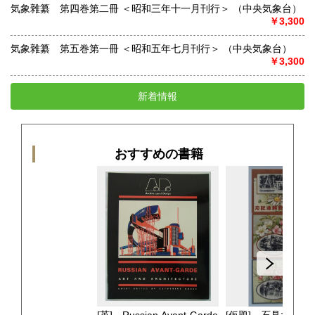
気象雜纂 第四巻第二冊 ＜昭和三年十一月刊行＞ （中央気象台）
￥3,300
気象雜纂 第五巻第一冊 ＜昭和五年七月刊行＞ （中央気象台）
￥3,300
新着情報
おすすめの書籍
[英] Russian Avant-Garde
[仮題] 石見大田駅